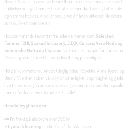
Navnet Nora er inspirert av Henrik Ibsens sterke kvinneskikkelse i «Et
dukkehjem», og vi brenner for at alle kvinner skal føle seg tøffe, kule
og hjemme hos oss. Vi skiller oss ut ved å håndplukke det lille ekstra
som du ikke finner overalt!
Hos oss finner du favoritter fra ledende merker som
Selected
Femme, ICHI, Soaked In Luxury, JJXX, Culture, Vero Moda og
bohemske Marta du Chateau
. Vi er din destinasjon for dameklær
i Skien og på nett, med fokus på kvalitet og personlig stil.
Her på Nora møter du Anette (daglig leder), Rebekka, Anne-Kjersti og
Jenny. Vi elsker jobben vår og tror på ærlighet, oppriktighet og glede i
hvert eneste salg. Vi bruker oss selv og venner som modeller i sosiale
medier fordi vi vil vise at mote er for alle!
Handle trygt hos oss:
🚛
Fri frakt
på alle ordre over 699 kr.
⚡
Lynrask levering
direkte fra vår butikk i Skien.