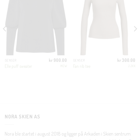
M
KUNDEKLUBB
En liten velkomstgave til deg! ❤️
Bli en del av Nora-familien i dag. Som medlem får du 10%
kr
900.00
kr
300.00
GENSER
GENSER
rabatt på din første handel og eksklusive fordeler rett i lomma.
Elle puff sweater
Fan rib tee
MEW
JJXX
JA, HENT MIN RABATTKODE!
NORA SKIEN AS
Nei takk, Jeg er ikke interessert
Nora ble startet i august 2018 og ligger på Arkaden i Skien sentrum.