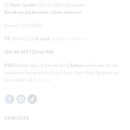
📦
Hent i butikk
(Click & Collect) på Arkaden.
Besøk oss på Arkaden i Skien sentrum
Bruene 1, 3724 SKIEN
Tlf
: 908 03 222 |
E-post
:
post@noraskien.no
ORG.NR 820 733 142 MVA
PSST!
Besøk også vår herreavdeling
Duttes
på Arkaden for det
beste innen herremote fra Only & Sons, !Solid, Mads Nørgaard og
Neuw Denim på
duttes.no
SNARVEIER