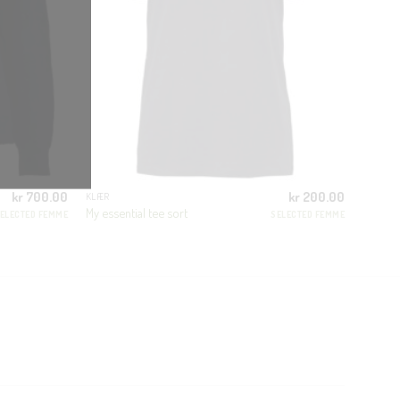
kr
700.00
kr
200.00
KLÆR
My essential tee sort
ELECTED FEMME
SELECTED FEMME