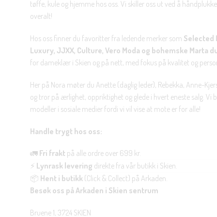
tøffe, kule og hjemme hos oss. Vi skiller oss ut ved å håndplukke 
overalt!
Hos oss finner du favoritter fra ledende merker som
Selected 
Luxury, JJXX, Culture, Vero Moda og bohemske Marta d
for dameklær i Skien og på nett, med fokus på kvalitet og personl
Her på Nora møter du Anette (daglig leder), Rebekka, Anne-Kjers
og tror på ærlighet, oppriktighet og glede i hvert eneste salg. Vi
modeller i sosiale medier fordi vi vil vise at mote er for alle!
Handle trygt hos oss:
🚛
Fri frakt
på alle ordre over 699 kr.
⚡
Lynrask levering
direkte fra vår butikk i Skien.
📦
Hent i butikk
(Click & Collect) på Arkaden.
Besøk oss på Arkaden i Skien sentrum
Bruene 1, 3724 SKIEN