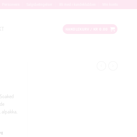
Personvern
Salgsbetingelser
Bli med i kundeklubben
Min konto
KT
HANDLEKURV /
KR
0.00
a Soaked
øde
, alpakka,
og