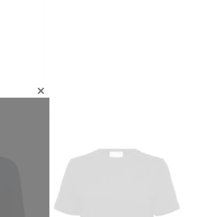
CLOSE
THIS
MODULE