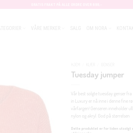
GRATIS FRAKT PÅ ALLE ORDRE OVER 699,-
ATEGORIER
VÅRE MERKER
SALG
OM NORA
KONTA
HJEM
/
KLÆR
/
GENSER
Tuesday jumper
Vår best solgte tuesday genser fr
in Luxury er nå inne i denne fine r
vårfargen! Genseren inneholder ull
nylon og akryl. God på størrelsen
Dette produktet er for tiden utsolgt 
utilgjengelig.