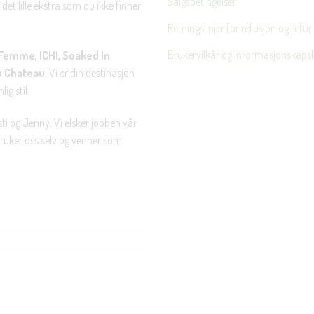
Salgsbetingelser
det lille ekstra som du ikke finner
Retningslinjer for refusjon og retur
Brukervilkår og informasjonskapsl
Femme, ICHI, Soaked In
u Chateau
. Vi er din destinasjon
ig stil.
ti og Jenny. Vi elsker jobben vår
 bruker oss selv og venner som