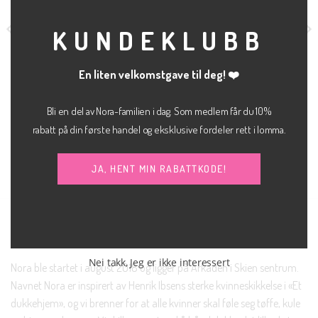
MOD
KUNDEKLUBB
En liten velkomstgave til deg! ❤️
kr
800.00
kr
1,200.00
BUKSE
BUKSE
Bli en del av Nora-familien i dag. Som medlem får du 10%
Lexi bukse
The dekota bootcut
ICHI
MEW
rabatt på din første handel og eksklusive fordeler rett i lomma.
JA, HENT MIN RABATTKODE!
NORA SKIEN AS
Nei takk, Jeg er ikke interessert
Nora ble startet i august 2018 og ligger på Arkaden i Skien sentrum.
Navnet Nora er inspirert av Henrik Ibsens sterke kvinneskikkelse i «Et
dukkehjem», og vi brenner for at alle kvinner skal føle seg tøffe, kule