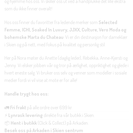
og hjemme hos oss. Vi skiller oss ut ved å håndplukke det lille ekstra
som du ikke finner overalt!
Hos oss finner du favoritter fra ledende merker som
Selected
Femme, ICHI, Soaked In Luxury, JJXX, Culture, Vero Moda og
bohemske Marta du Chateau
. Vi er din destinasjon for dameklær
i Skien og på nett, med fokus på kvalitet og personlig stil.
Her på Nora møter du Anette (daglig leder), Rebekka, Anne-Kjersti og
Jenny. Vi elsker jobben vår og tror på ærlighet, oppriktighet og glede i
hvert eneste salg. Vi bruker oss selv og venner som modeller i sosiale
medier fordi vi vil vise at mote er for alle!
Handle trygt hos oss:
🚛
Fri frakt
på alle ordre over 699 kr.
⚡
Lynrask levering
direkte fra vår butikk i Skien.
📦
Hent i butikk
(Click & Collect) på Arkaden.
Besøk oss på Arkaden i Skien sentrum