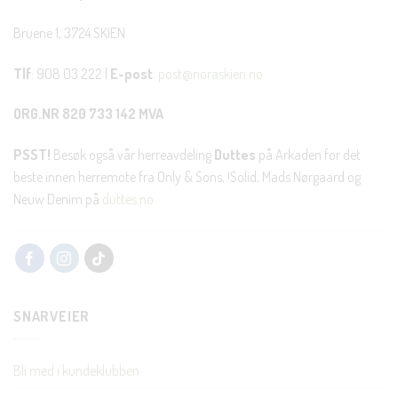
Bruene 1, 3724 SKIEN
Tlf
: 908 03 222 |
E-post
:
post@noraskien.no
ORG.NR 820 733 142 MVA
PSST!
Besøk også vår herreavdeling
Duttes
på Arkaden for det
beste innen herremote fra Only & Sons, !Solid, Mads Nørgaard og
Neuw Denim på
duttes.no
SNARVEIER
Bli med i kundeklubben