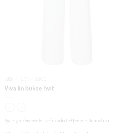
HJEM
/
KLÆR
/
BUKSE
Viva lin bukse hvit
Nydelig lin/viscose bukse fra Selected Femme. Normal i str.
Dette produktet er for tiden utsolgt og utilgjengelig.