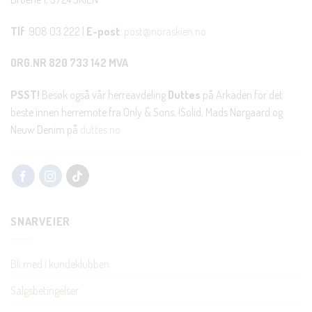
Tlf
: 908 03 222 |
E-post
:
post@noraskien.no
ORG.NR 820 733 142 MVA
PSST!
Besøk også vår herreavdeling
Duttes
på Arkaden for det
beste innen herremote fra Only & Sons, !Solid, Mads Nørgaard og
Neuw Denim på
duttes.no
SNARVEIER
Bli med i kundeklubben
Salgsbetingelser