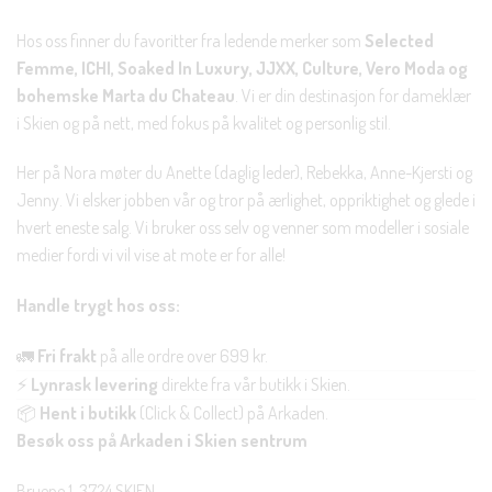
Hos oss finner du favoritter fra ledende merker som
Selected
Femme, ICHI, Soaked In Luxury, JJXX, Culture, Vero Moda og
bohemske Marta du Chateau
. Vi er din destinasjon for dameklær
i Skien og på nett, med fokus på kvalitet og personlig stil.
Her på Nora møter du Anette (daglig leder), Rebekka, Anne-Kjersti og
Jenny. Vi elsker jobben vår og tror på ærlighet, oppriktighet og glede i
hvert eneste salg. Vi bruker oss selv og venner som modeller i sosiale
medier fordi vi vil vise at mote er for alle!
Handle trygt hos oss:
🚛
Fri frakt
på alle ordre over 699 kr.
⚡
Lynrask levering
direkte fra vår butikk i Skien.
📦
Hent i butikk
(Click & Collect) på Arkaden.
Besøk oss på Arkaden i Skien sentrum
Bruene 1, 3724 SKIEN