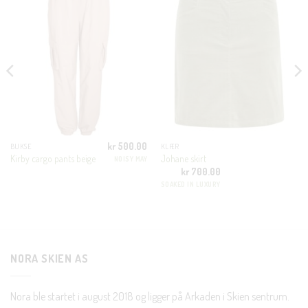
THIS
MODUL
KUNDEKLUBB
En liten velkomstgave til deg! ❤️
Bli en del av Nora-familien i dag. Som medlem får du 10%
rabatt på din første handel og eksklusive fordeler rett i lomma.
kr
500.00
BUKSE
KLÆR
Kirby cargo pants beige
Johane skirt
NOISY MAY
kr
700.00
JA, HENT MIN RABATTKODE!
SOAKED IN LUXURY
Nei takk, Jeg er ikke interessert
NORA SKIEN AS
Nora ble startet i august 2018 og ligger på Arkaden i Skien sentrum.