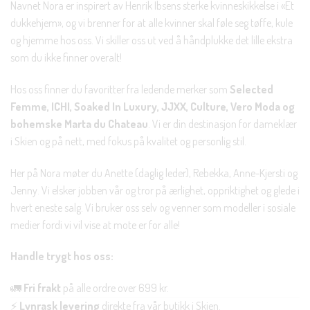
Navnet Nora er inspirert av Henrik Ibsens sterke kvinneskikkelse i «Et
dukkehjem», og vi brenner for at alle kvinner skal føle seg tøffe, kule
og hjemme hos oss. Vi skiller oss ut ved å håndplukke det lille ekstra
som du ikke finner overalt!
Hos oss finner du favoritter fra ledende merker som
Selected
Femme, ICHI, Soaked In Luxury, JJXX, Culture, Vero Moda og
bohemske Marta du Chateau
. Vi er din destinasjon for dameklær
i Skien og på nett, med fokus på kvalitet og personlig stil.
Her på Nora møter du Anette (daglig leder), Rebekka, Anne-Kjersti og
Jenny. Vi elsker jobben vår og tror på ærlighet, oppriktighet og glede i
hvert eneste salg. Vi bruker oss selv og venner som modeller i sosiale
medier fordi vi vil vise at mote er for alle!
Handle trygt hos oss:
🚛
Fri frakt
på alle ordre over 699 kr.
⚡
Lynrask levering
direkte fra vår butikk i Skien.