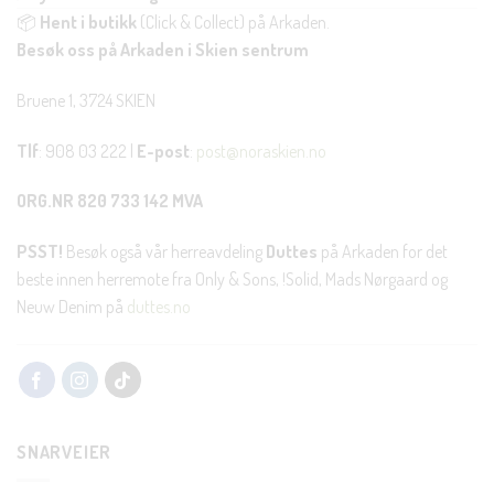
📦
Hent i butikk
(Click & Collect) på Arkaden.
Besøk oss på Arkaden i Skien sentrum
Bruene 1, 3724 SKIEN
Tlf
: 908 03 222 |
E-post
:
post@noraskien.no
ORG.NR 820 733 142 MVA
PSST!
Besøk også vår herreavdeling
Duttes
på Arkaden for det
beste innen herremote fra Only & Sons, !Solid, Mads Nørgaard og
Neuw Denim på
duttes.no
SNARVEIER