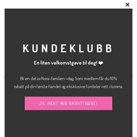
CLO
RELATERTE PRODUKTER
THI
MOD
KUNDEKLUBB
En liten velkomstgave til deg! ❤️
Bli en del av Nora-familien i dag. Som medlem får du 10%
rabatt på din første handel og eksklusive fordeler rett i lomma.
JA, HENT MIN RABATTKODE!
kr
400.00
kr
700.00
BUKSE
JEANS
Mythe glitter bukse
Tokyo wide
JJXX
JJXX