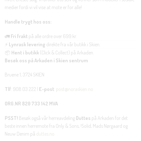
medier fordi vi vil vise at mote er for alle!
Handle trygt hos oss:
🚛
Fri frakt
på alle ordre over 699 kr.
⚡
Lynrask levering
direkte fra vår butikk i Skien.
📦
Hent i butikk
(Click & Collect) på Arkaden.
Besøk oss på Arkaden i Skien sentrum
Bruene 1, 3724 SKIEN
Tlf
: 908 03 222 |
E-post
:
post@noraskien.no
ORG.NR 820 733 142 MVA
PSST!
Besøk også vår herreavdeling
Duttes
på Arkaden for det
beste innen herremote fra Only & Sons, !Solid, Mads Nørgaard og
Neuw Denim på
duttes.no