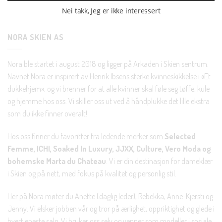
Nei takk, Jeg er ikke interessert
NORA SKIEN AS
Nora ble startet i august 2018 og ligger på Arkaden i Skien sentrum.
Navnet Nora er inspirert av Henrik Ibsens sterke kvinneskikkelse i «Et
dukkehjem», og vi brenner for at alle kvinner skal føle seg tøffe, kule
og hjemme hos oss. Vi skiller oss ut ved å håndplukke det lille ekstra
som du ikke finner overalt!
Hos oss finner du favoritter fra ledende merker som
Selected
Femme, ICHI, Soaked In Luxury, JJXX, Culture, Vero Moda og
bohemske Marta du Chateau
. Vi er din destinasjon for dameklær
i Skien og på nett, med fokus på kvalitet og personlig stil.
Her på Nora møter du Anette (daglig leder), Rebekka, Anne-Kjersti og
Jenny. Vi elsker jobben vår og tror på ærlighet, oppriktighet og glede i
hvert eneste salg. Vi bruker oss selv og venner som modeller i sosiale