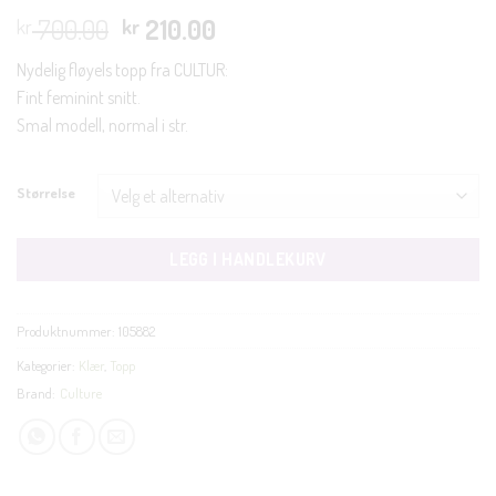
Opprinnelig
Nåværende
700.00
210.00
kr
kr
pris
pris
Nydelig fløyels topp fra CULTUR:
var:
er:
Fint feminint snitt.
kr 700.00.
kr 210.00.
Smal modell, normal i str.
Størrelse
LEGG I HANDLEKURV
Produktnummer:
105882
Kategorier:
Klær
,
Topp
Brand:
Culture