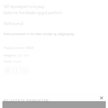
Tøff skjortekjole fra Anyday!
Kjolen har fine detaljer og god passform.
100% bomull
Dette produktet er for tiden utsolgt og utilgjengelig.
Produktnummer:
105156
Kategorier:
Kjole
,
Klær
Brand:
Anyday
RELATERTE PRODUKTER
CLOS