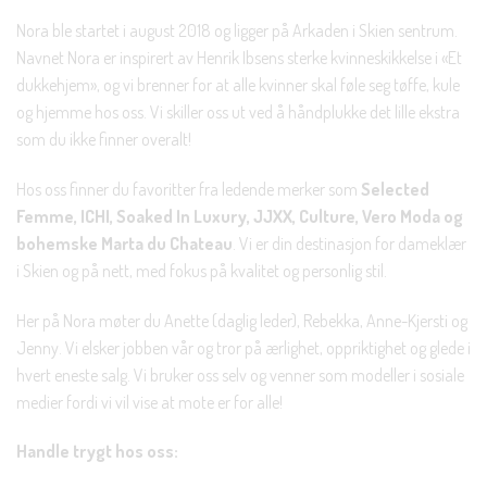
Nora ble startet i august 2018 og ligger på Arkaden i Skien sentrum.
Navnet Nora er inspirert av Henrik Ibsens sterke kvinneskikkelse i «Et
dukkehjem», og vi brenner for at alle kvinner skal føle seg tøffe, kule
og hjemme hos oss. Vi skiller oss ut ved å håndplukke det lille ekstra
som du ikke finner overalt!
Hos oss finner du favoritter fra ledende merker som
Selected
Femme, ICHI, Soaked In Luxury, JJXX, Culture, Vero Moda og
bohemske Marta du Chateau
. Vi er din destinasjon for dameklær
i Skien og på nett, med fokus på kvalitet og personlig stil.
Her på Nora møter du Anette (daglig leder), Rebekka, Anne-Kjersti og
Jenny. Vi elsker jobben vår og tror på ærlighet, oppriktighet og glede i
hvert eneste salg. Vi bruker oss selv og venner som modeller i sosiale
medier fordi vi vil vise at mote er for alle!
Handle trygt hos oss: