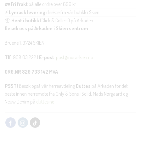
🚛
Fri frakt
på alle ordre over 699 kr.
⚡
Lynrask levering
direkte fra vår butikk i Skien.
📦
Hent i butikk
(Click & Collect) på Arkaden.
Besøk oss på Arkaden i Skien sentrum
Bruene 1, 3724 SKIEN
Tlf
: 908 03 222 |
E-post
:
post@noraskien.no
ORG.NR 820 733 142 MVA
PSST!
Besøk også vår herreavdeling
Duttes
på Arkaden for det
beste innen herremote fra Only & Sons, !Solid, Mads Nørgaard og
Neuw Denim på
duttes.no