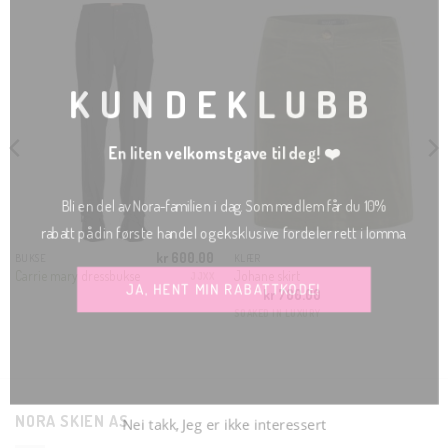
THIS
MODU
KUNDEKLUBB
En liten velkomstgave til deg! ❤️
Bli en del av Nora-familien i dag. Som medlem får du 10%
rabatt på din første handel og eksklusive fordeler rett i lomma.
kr
600.00
BUKSE
KLÆR
Nåværende
Carrie mary dressbukse
Johane skirt
JJXX
ris
JA, HENT MIN RABATTKODE!
kr
700.00
r:
r 200.00.
SOAKED IN LUXURY
Nei takk, Jeg er ikke interessert
NORA SKIEN AS