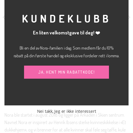
MOD
KUNDEKLUBB
En liten velkomstgave til deg! ❤️
Bli en del av Nora-familien i dag. Som medlem får du 10%
kr
600.00
kr
1,200.00
BUKSE
BUKSE
The celina skinny
Carrie mary dressbukse
rabatt på din første handel og eksklusive fordeler rett i lomma.
JJXX
MEW
jeans
JA, HENT MIN RABATTKODE!
NORA SKIEN AS
Nei takk, Jeg er ikke interessert
Nora ble startet i august 2018 og ligger på Arkaden i Skien sentrum.
Navnet Nora er inspirert av Henrik Ibsens sterke kvinneskikkelse i «Et
dukkehjem», og vi brenner for at alle kvinner skal føle seg tøffe, kule