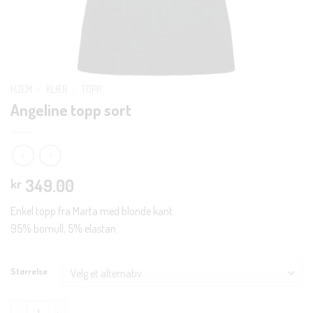
HJEM
/
KLÆR
/
TOPP
Angeline topp sort
349.00
kr
Enkel topp fra Marta med blonde kant.
95% bomull, 5% elastan
Størrelse
Angeline topp sort antall