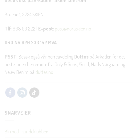
Besøk oss på Arkaden i Skien sentrum
Bruene 1, 3724 SKIEN
Tlf
: 908 03 222 |
E-post
:
post@noraskien.no
ORG.NR 820 733 142 MVA
PSST!
Besøk også vår herreavdeling
Duttes
på Arkaden for det
beste innen herremote fra Only & Sons, !Solid, Mads Nørgaard og
Neuw Denim på
duttes.no
SNARVEIER
Bli med i kundeklubben