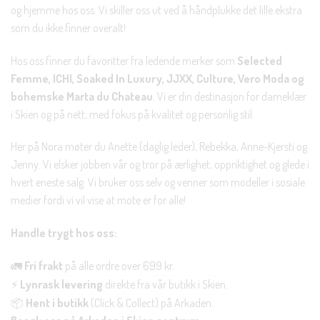
og hjemme hos oss. Vi skiller oss ut ved å håndplukke det lille ekstra
som du ikke finner overalt!
Hos oss finner du favoritter fra ledende merker som
Selected
Femme, ICHI, Soaked In Luxury, JJXX, Culture, Vero Moda og
bohemske Marta du Chateau
. Vi er din destinasjon for dameklær
i Skien og på nett, med fokus på kvalitet og personlig stil.
Her på Nora møter du Anette (daglig leder), Rebekka, Anne-Kjersti og
Jenny. Vi elsker jobben vår og tror på ærlighet, oppriktighet og glede i
hvert eneste salg. Vi bruker oss selv og venner som modeller i sosiale
medier fordi vi vil vise at mote er for alle!
Handle trygt hos oss:
🚛
Fri frakt
på alle ordre over 699 kr.
⚡
Lynrask levering
direkte fra vår butikk i Skien.
📦
Hent i butikk
(Click & Collect) på Arkaden.