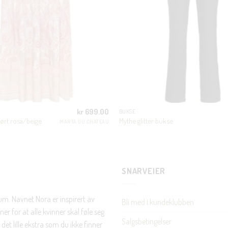
første handel og eksklusive fordeler rett i lomma.
JA, HENT MIN RABATTKODE!
kr
699.00
BUKSE
Nei takk, Jeg er ikke interessert
ørt rosa/beige
Mythe glitter bukse
MARTA DU CHATEAU
SNARVEIER
rum. Navnet Nora er inspirert av
Bli med i kundeklubben
er for at alle kvinner skal føle seg
Salgsbetingelser
det lille ekstra som du ikke finner