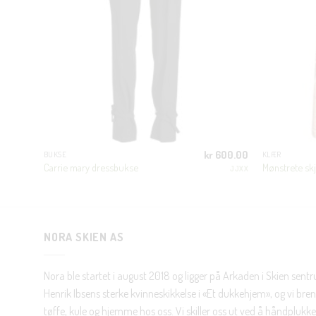
500.00
kr
600.00
BUKSE
KLÆR
Carrie mary dressbukse
Mønstrete skj
N LUXURY
JJXX
NORA SKIEN AS
Nora ble startet i august 2018 og ligger på Arkaden i Skien sent
Henrik Ibsens sterke kvinneskikkelse i «Et dukkehjem», og vi brenn
tøffe, kule og hjemme hos oss. Vi skiller oss ut ved å håndplukke 