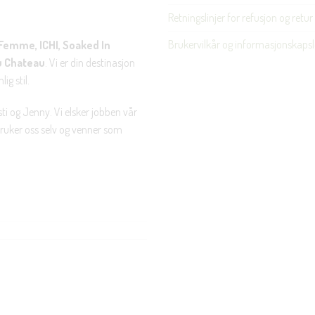
Retningslinjer for refusjon og retur
Brukervilkår og informasjonskapsl
Femme, ICHI, Soaked In
u Chateau
. Vi er din destinasjon
ig stil.
ti og Jenny. Vi elsker jobben vår
 bruker oss selv og venner som