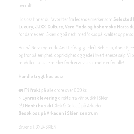
overalt!
Hos oss finner du favoritter fra ledende merker som
Selected 
Luxury, JJXX, Culture, Vero Moda og bohemske Marta d
for dameklær i Skien og på nett, med fokus på kvalitet og personl
Her på Nora møter du Anette (daglig leder), Rebekka, Anne-Kjers
og tror på ærlighet, oppriktighet og glede i hvert eneste salg. Vi
modeller i sosiale medier fordi vi vil vise at mote er for alle!
Handle trygt hos oss:
🚛
Fri frakt
på alle ordre over 699 kr.
⚡
Lynrask levering
direkte fra vår butikk i Skien.
📦
Hent i butikk
(Click & Collect) på Arkaden.
Besøk oss på Arkaden i Skien sentrum
Bruene 1, 3724 SKIEN