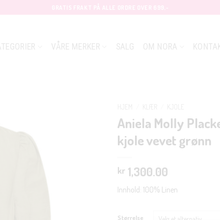
GRATIS FRAKT PÅ ALLE ORDRE OVER 699,-
ATEGORIER
VÅRE MERKER
SALG
OM NORA
KONTA
HJEM
/
KLÆR
/
KJOLE
Aniela Molly Plack
kjole vevet grønn
1,300.00
kr
Innhold: 100% Linen
Størrelse