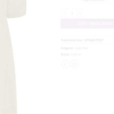
Aniela Molly Placket kjole vevet 
LEGG I HANDLEKURV
Produktnummer:
50113452-170517
Kategorier:
Kjole
,
Klær
Brand:
Culture