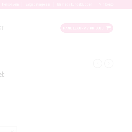
Personvern
Salgsbetingelser
Bli med i kundeklubben
Min konto
KT
HANDLEKURV /
KR
0.00
et