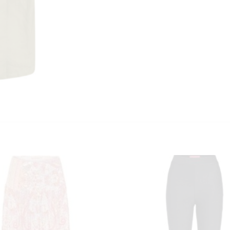
KUNDEKLUBB
En liten velkomstgave til deg! ❤️
Bli en del av Nora-familien i dag. Som medlem får du 10% rabatt på din