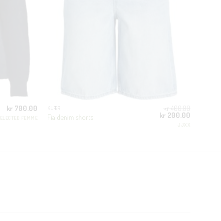
kr
700.00
kr
400.00
KLÆR
Opprinnelig
Nåværend
kr
200.00
Fia denim shorts
ELECTED FEMME
pris
pris
JJXX
var:
er:
kr 400.00.
kr 200.00.