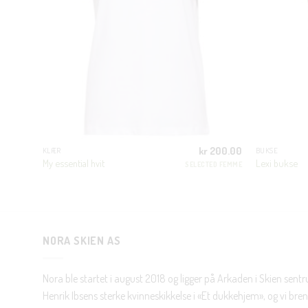
00.00
kr
200.00
KLÆR
BUKSE
My essential hvit
Lexi bukse
N LUXURY
SELECTED FEMME
NORA SKIEN AS
Nora ble startet i august 2018 og ligger på Arkaden i Skien sent
Henrik Ibsens sterke kvinneskikkelse i «Et dukkehjem», og vi brenn