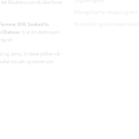
Salgsbetingelser
det lille ekstra som du ikke finner
Retningslinjer for refusjon og retur
Brukervilkår og informasjonskapsl
Femme, ICHI, Soaked In
u Chateau
. Vi er din destinasjon
ig stil.
ti og Jenny. Vi elsker jobben vår
 bruker oss selv og venner som