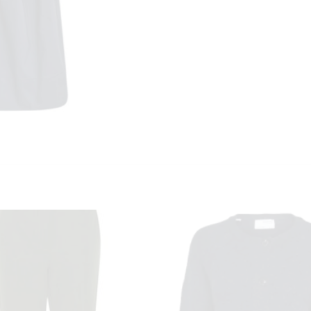
KUNDEKLUBB
En liten velkomstgave til deg! ❤️
Bli en del av Nora-familien i dag. Som medlem får du 10% rabatt på din