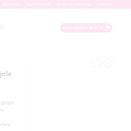
Personvern
Salgsbetingelser
Bli med i kundeklubben
Min konto
KT
HANDLEKURV /
KR
0.00
jole
e gangen
ne
astane