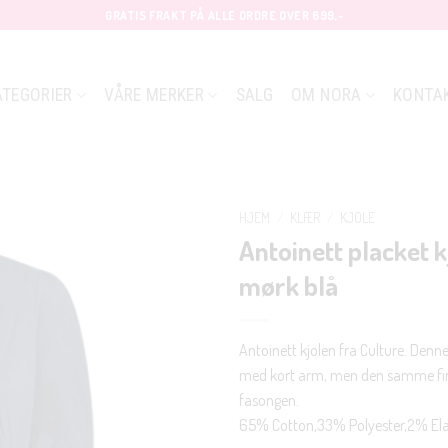
GRATIS FRAKT PÅ ALLE ORDRE OVER 699,-
ATEGORIER
VÅRE MERKER
SALG
OM NORA
KONTA
HJEM
/
KLÆR
/
KJOLE
Antoinett placket k
mørk blå
Antoinett kjolen fra Culture. Denn
med kort arm, men den samme fi
fasongen.
65% Cotton,33% Polyester,2% El