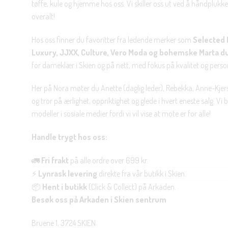
tøffe, kule og hjemme hos oss. Vi skiller oss ut ved å håndplukke 
overalt!
Hos oss finner du favoritter fra ledende merker som
Selected 
Luxury, JJXX, Culture, Vero Moda og bohemske Marta d
for dameklær i Skien og på nett, med fokus på kvalitet og personl
Her på Nora møter du Anette (daglig leder), Rebekka, Anne-Kjers
og tror på ærlighet, oppriktighet og glede i hvert eneste salg. Vi
modeller i sosiale medier fordi vi vil vise at mote er for alle!
Handle trygt hos oss:
🚛
Fri frakt
på alle ordre over 699 kr.
⚡
Lynrask levering
direkte fra vår butikk i Skien.
📦
Hent i butikk
(Click & Collect) på Arkaden.
Besøk oss på Arkaden i Skien sentrum
Bruene 1, 3724 SKIEN