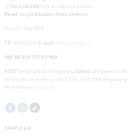
📦
Hent i butikk
(Click & Collect) på Arkaden.
Besøk oss på Arkaden i Skien sentrum
Bruene 1, 3724 SKIEN
Tlf
: 908 03 222 |
E-post
:
post@noraskien.no
ORG.NR 820 733 142 MVA
PSST!
Besøk også vår herreavdeling
Duttes
på Arkaden for det
beste innen herremote fra Only & Sons, !Solid, Mads Nørgaard og
Neuw Denim på
duttes.no
SNARVEIER