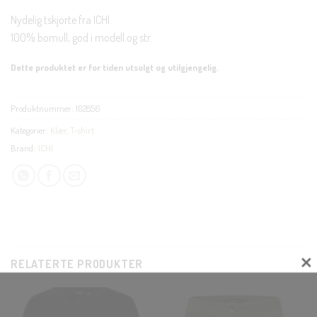
Nydelig tskjorte fra ICHI.
100% bomull, god i modell og str.
Dette produktet er for tiden utsolgt og utilgjengelig.
Produktnummer:
102856
Kategorier:
Klær
,
T-shirt
Brand:
ICHI
RELATERTE PRODUKTER
CLOS