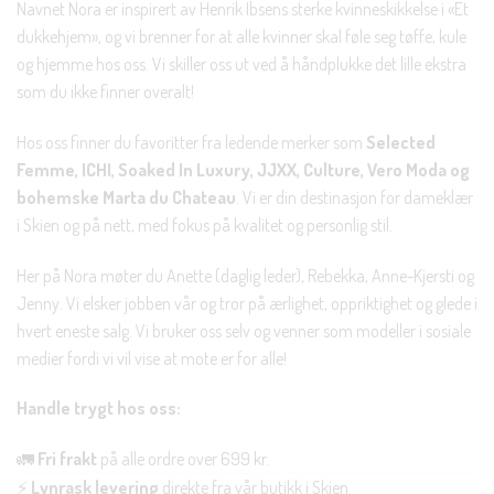
Navnet Nora er inspirert av Henrik Ibsens sterke kvinneskikkelse i «Et
dukkehjem», og vi brenner for at alle kvinner skal føle seg tøffe, kule
og hjemme hos oss. Vi skiller oss ut ved å håndplukke det lille ekstra
som du ikke finner overalt!
Hos oss finner du favoritter fra ledende merker som
Selected
Femme, ICHI, Soaked In Luxury, JJXX, Culture, Vero Moda og
bohemske Marta du Chateau
. Vi er din destinasjon for dameklær
i Skien og på nett, med fokus på kvalitet og personlig stil.
Her på Nora møter du Anette (daglig leder), Rebekka, Anne-Kjersti og
Jenny. Vi elsker jobben vår og tror på ærlighet, oppriktighet og glede i
hvert eneste salg. Vi bruker oss selv og venner som modeller i sosiale
medier fordi vi vil vise at mote er for alle!
Handle trygt hos oss:
🚛
Fri frakt
på alle ordre over 699 kr.
⚡
Lynrask levering
direkte fra vår butikk i Skien.