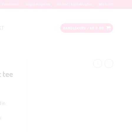
Personvern
Salgsbetingelser
Bli med i kundeklubben
Min konto
KT
HANDLEKURV /
KR
0.00
 tee
d in
i