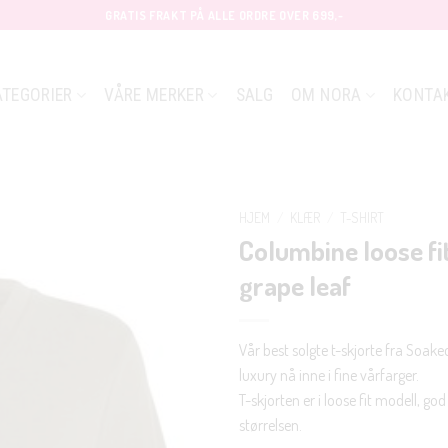
GRATIS FRAKT PÅ ALLE ORDRE OVER 699,-
ATEGORIER
VÅRE MERKER
SALG
OM NORA
KONTA
HJEM
/
KLÆR
/
T-SHIRT
Columbine loose fit
grape leaf
Vår best solgte t-skjorte fra Soake
luxury nå inne i fine vårfarger.
T-skjorten er i loose fit modell, god 
størrelsen.