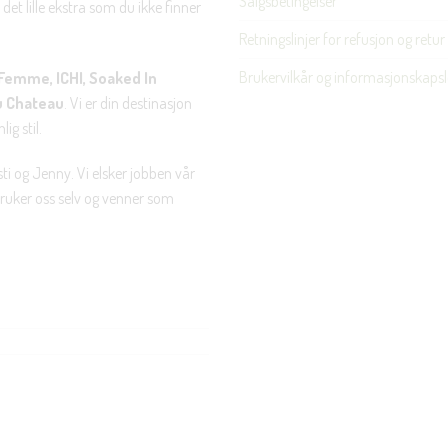
Salgsbetingelser
det lille ekstra som du ikke finner
Retningslinjer for refusjon og retur
Brukervilkår og informasjonskapsl
Femme, ICHI, Soaked In
u Chateau
. Vi er din destinasjon
ig stil.
ti og Jenny. Vi elsker jobben vår
 bruker oss selv og venner som