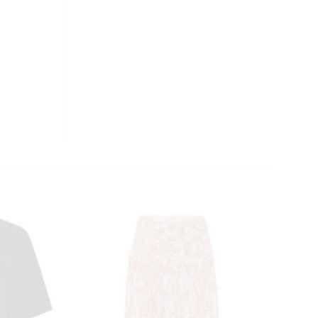
CLOSE
THIS
MODULE