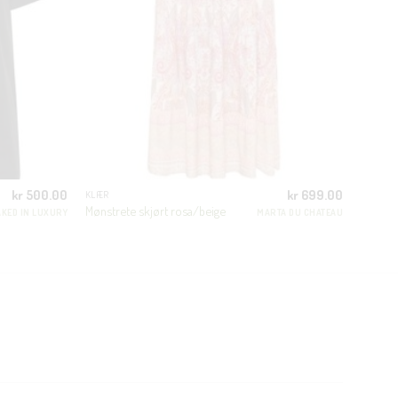
kr
500.00
kr
699.00
KLÆR
Mønstrete skjørt rosa/beige
KED IN LUXURY
MARTA DU CHATEAU