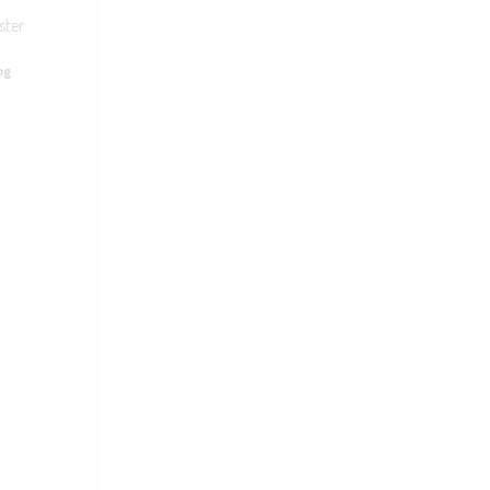
ster
og