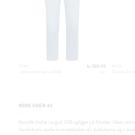
300.00
kr
500.00
JEANS
BUKSE
Lisbon mom jeans C4046
Corinne Pant
JJXX
JJXX
NORA SKIEN AS
Nora ble startet i august 2018 og ligger på Arkaden i Skien sent
Henrik Ibsens sterke kvinneskikkelse i «Et dukkehjem», og vi brenn