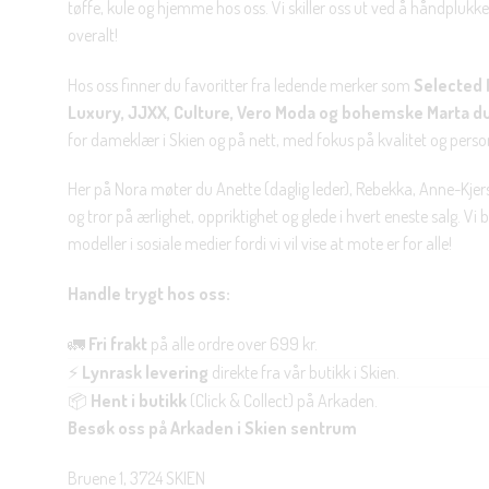
tøffe, kule og hjemme hos oss. Vi skiller oss ut ved å håndplukke 
overalt!
Hos oss finner du favoritter fra ledende merker som
Selected 
Luxury, JJXX, Culture, Vero Moda og bohemske Marta d
for dameklær i Skien og på nett, med fokus på kvalitet og personl
Her på Nora møter du Anette (daglig leder), Rebekka, Anne-Kjers
og tror på ærlighet, oppriktighet og glede i hvert eneste salg. Vi
modeller i sosiale medier fordi vi vil vise at mote er for alle!
Handle trygt hos oss:
🚛
Fri frakt
på alle ordre over 699 kr.
⚡
Lynrask levering
direkte fra vår butikk i Skien.
📦
Hent i butikk
(Click & Collect) på Arkaden.
Besøk oss på Arkaden i Skien sentrum
Bruene 1, 3724 SKIEN