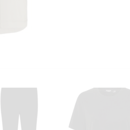
KUNDEKLUBB
En liten velkomstgave til deg! ❤️
Bli en del av Nora-familien i dag. Som medlem får du 10% rabatt på din