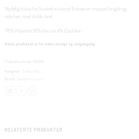
‘Nydelig bukse fra Soaked in luxury! Buksen er cropped lengde og
vide ben, med strikk i livet.
78% Polyester,18% Viscose,4% Elastane
Dette produktet er for tiden utsolgt og utilgjengelig.
Produktnummer:
105505
Kategorier:
Bukse
,
Klær
Brand:
Soaked In Luxury
RELATERTE PRODUKTER
CLOS