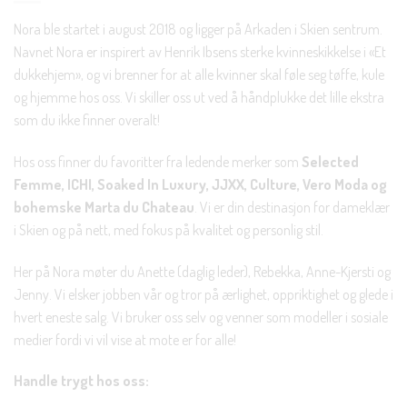
Nora ble startet i august 2018 og ligger på Arkaden i Skien sentrum.
Navnet Nora er inspirert av Henrik Ibsens sterke kvinneskikkelse i «Et
dukkehjem», og vi brenner for at alle kvinner skal føle seg tøffe, kule
og hjemme hos oss. Vi skiller oss ut ved å håndplukke det lille ekstra
som du ikke finner overalt!
Hos oss finner du favoritter fra ledende merker som
Selected
Femme, ICHI, Soaked In Luxury, JJXX, Culture, Vero Moda og
bohemske Marta du Chateau
. Vi er din destinasjon for dameklær
i Skien og på nett, med fokus på kvalitet og personlig stil.
Her på Nora møter du Anette (daglig leder), Rebekka, Anne-Kjersti og
Jenny. Vi elsker jobben vår og tror på ærlighet, oppriktighet og glede i
hvert eneste salg. Vi bruker oss selv og venner som modeller i sosiale
medier fordi vi vil vise at mote er for alle!
Handle trygt hos oss: