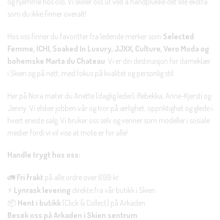
og hjemme hos oss. Vi skiller oss ut ved å håndplukke det lille ekstra
som du ikke finner overalt!
Hos oss finner du favoritter fra ledende merker som
Selected
Femme, ICHI, Soaked In Luxury, JJXX, Culture, Vero Moda og
bohemske Marta du Chateau
. Vi er din destinasjon for dameklær
i Skien og på nett, med fokus på kvalitet og personlig stil.
Her på Nora møter du Anette (daglig leder), Rebekka, Anne-Kjersti og
Jenny. Vi elsker jobben vår og tror på ærlighet, oppriktighet og glede i
hvert eneste salg. Vi bruker oss selv og venner som modeller i sosiale
medier fordi vi vil vise at mote er for alle!
Handle trygt hos oss:
🚛
Fri frakt
på alle ordre over 699 kr.
⚡
Lynrask levering
direkte fra vår butikk i Skien.
📦
Hent i butikk
(Click & Collect) på Arkaden.
Besøk oss på Arkaden i Skien sentrum