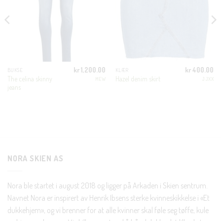
MODUL
KUNDEKLUBB
En liten velkomstgave til deg! ❤️
kr
1,200.00
kr
400.00
BUKSE
KLÆR
Bli en del av Nora-familien i dag. Som medlem får du 10%
The celina skinny
Hazel denim skirt
MEW
JJXX
jeans
rabatt på din første handel og eksklusive fordeler rett i lomma.
JA, HENT MIN RABATTKODE!
NORA SKIEN AS
Nei takk, Jeg er ikke interessert
Nora ble startet i august 2018 og ligger på Arkaden i Skien sentrum.
Navnet Nora er inspirert av Henrik Ibsens sterke kvinneskikkelse i «Et
dukkehjem», og vi brenner for at alle kvinner skal føle seg tøffe, kule