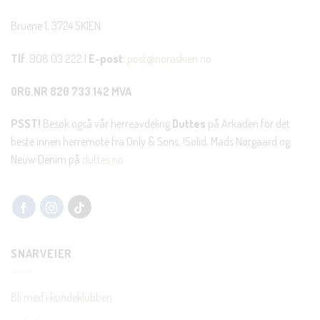
Bruene 1, 3724 SKIEN
Tlf
: 908 03 222 |
E-post
:
post@noraskien.no
ORG.NR 820 733 142 MVA
PSST!
Besøk også vår herreavdeling
Duttes
på Arkaden for det
beste innen herremote fra Only & Sons, !Solid, Mads Nørgaard og
Neuw Denim på
duttes.no
SNARVEIER
Bli med i kundeklubben