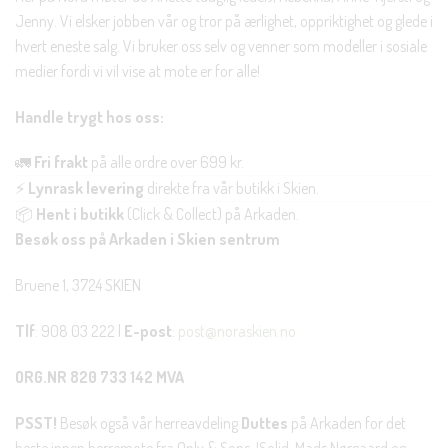
Jenny. Vi elsker jobben vår og tror på ærlighet, oppriktighet og glede i
hvert eneste salg. Vi bruker oss selv og venner som modeller i sosiale
medier fordi vi vil vise at mote er for alle!
Handle trygt hos oss:
🚛
Fri frakt
på alle ordre over 699 kr.
⚡
Lynrask levering
direkte fra vår butikk i Skien.
📦
Hent i butikk
(Click & Collect) på Arkaden.
Besøk oss på Arkaden i Skien sentrum
Bruene 1, 3724 SKIEN
Tlf
: 908 03 222 |
E-post
:
post@noraskien.no
ORG.NR 820 733 142 MVA
PSST!
Besøk også vår herreavdeling
Duttes
på Arkaden for det
beste innen herremote fra Only & Sons, !Solid, Mads Nørgaard og