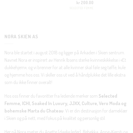
kr
200.00
Nei takk, Jeg er ikke interessert
SELECTED FEMME
NORA SKIEN AS
Nora ble startet i august 2018 og ligger på Arkaden i Skien sentrum.
Navnet Nora er inspirert av Henrik Ibsens sterke kvinneskikkelse i «Et
dukkehjem», og vi brenner for at alle kvinner skal føle seg tøffe, kule
og hjemme hos oss. Vi skiller oss ut ved å håndplukke det lille ekstra
som du ikke finner overalt!
Hos oss finner du favoritter fra ledende merker som
Selected
Femme, ICHI, Soaked In Luxury, JJXX, Culture, Vero Moda og
bohemske Marta du Chateau
. Vi er din destinasjon for dameklær
i Skien og på nett, med fokus på kvalitet og personlig stil.
Her på Nora møter du Anette (daglig leder), Rebekka, Anne-Kjersti og