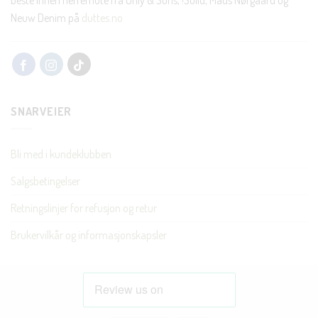
Neuw Denim på
duttes.no
SNARVEIER
Bli med i kundeklubben
Salgsbetingelser
Retningslinjer for refusjon og retur
Brukervilkår og informasjonskapsler