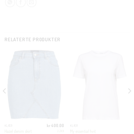
CLOSE
THIS
RELATERTE PRODUKTER
MODUL
KUNDEKLUBB
En liten velkomstgave til deg! ❤️
Bli en del av Nora-familien i dag. Som medlem får du 10%
rabatt på din første handel og eksklusive fordeler rett i lomma.
JA, HENT MIN RABATTKODE!
kr
400.00
KLÆR
KLÆR
Hazel denim skirt
My essential hvit
JJXX