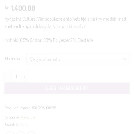
1,400.00
kr
Nyhet fra Culture! Vår populære antoinett kjole nå i ny modell, med
knytebelte og midi lengde. Normal i størrelse
Innhold: 65% Cotton,33% Polyester,2% Elastane
Størrelse
Elna Antoinett kjole vevet brun antall
LEGG I HANDLEKURV
Produktnummer:
50112298-190915
Kategorier:
Kjole
,
Klær
Brand:
Culture