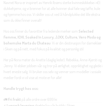
Navnet Nora er inspirert av Henrik Ibsens sterke kvinneskikkelse i «Et
dukkehjem», og vi brenner for at alle kvinner skal føle seg tøffe, kule
og hjemme hos oss. Vi skiller oss ut ved å håndplukke det lille ekstra
som du ikke finner overalt!
Hos oss finner du favoritter fra ledende merker som
Selected
Femme, ICHI, Soaked In Luxury, JJXX, Culture, Vero Moda og
bohemske Marta du Chateau
. Vi er din destinasjon for dameklær
i Skien og på nett, med fokus på kvalitet og personlig stil.
Her på Nora møter du Anette (daglig leder), Rebekka, Anne-Kjersti og
Jenny. Vi elsker jobben vår og tror på ærlighet, oppriktighet og glede i
hvert eneste salg. Vi bruker oss selv og venner som modeller i sosiale
medier fordi vi vil vise at mote er for alle!
Handle trygt hos oss:
🚛
Fri frakt
på alle ordre over 699 kr.
⚡
Lynrask levering
direkte fra vår butikk i Skien.