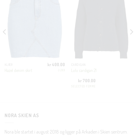
THIS
MODUL
KUNDEKLUBB
En liten velkomstgave til deg! ❤️
Bli en del av Nora-familien i dag. Som medlem får du 10%
rabatt på din første handel og eksklusive fordeler rett i lomma.
kr
400.00
KLÆR
CARDIGAN
Hazel denim skirt
Lulu cardigan 21
JJXX
JA, HENT MIN RABATTKODE!
kr
700.00
SELECTED FEMME
NORA SKIEN AS
Nei takk, Jeg er ikke interessert
Nora ble startet i august 2018 og ligger på Arkaden i Skien sentrum.