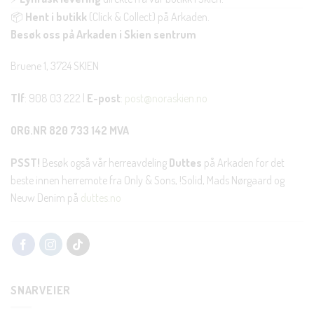
📦
Hent i butikk
(Click & Collect) på Arkaden.
Besøk oss på Arkaden i Skien sentrum
Bruene 1, 3724 SKIEN
Tlf
: 908 03 222 |
E-post
:
post@noraskien.no
ORG.NR 820 733 142 MVA
PSST!
Besøk også vår herreavdeling
Duttes
på Arkaden for det
beste innen herremote fra Only & Sons, !Solid, Mads Nørgaard og
Neuw Denim på
duttes.no
SNARVEIER