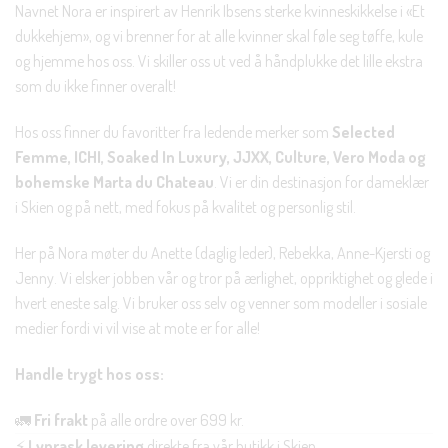
Navnet Nora er inspirert av Henrik Ibsens sterke kvinneskikkelse i «Et
dukkehjem», og vi brenner for at alle kvinner skal føle seg tøffe, kule
og hjemme hos oss. Vi skiller oss ut ved å håndplukke det lille ekstra
som du ikke finner overalt!
Hos oss finner du favoritter fra ledende merker som
Selected
Femme, ICHI, Soaked In Luxury, JJXX, Culture, Vero Moda og
bohemske Marta du Chateau
. Vi er din destinasjon for dameklær
i Skien og på nett, med fokus på kvalitet og personlig stil.
Her på Nora møter du Anette (daglig leder), Rebekka, Anne-Kjersti og
Jenny. Vi elsker jobben vår og tror på ærlighet, oppriktighet og glede i
hvert eneste salg. Vi bruker oss selv og venner som modeller i sosiale
medier fordi vi vil vise at mote er for alle!
Handle trygt hos oss:
🚛
Fri frakt
på alle ordre over 699 kr.
⚡
Lynrask levering
direkte fra vår butikk i Skien.