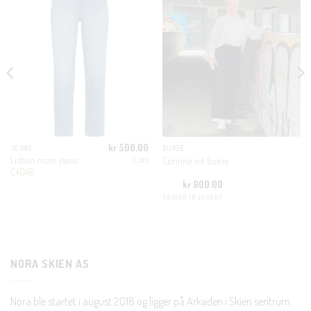
THIS
MODULE
KUNDEKLUBB
En liten velkomstgave til deg! ❤️
Bli en del av Nora-familien i dag. Som medlem får du 10%
rabatt på din første handel og eksklusive fordeler rett i lomma.
kr
500.00
JEANS
BUKSE
Lisbon mom jeans
Corinne vid bukse
JJXX
C4046
JA, HENT MIN RABATTKODE!
kr
900.00
SOAKED IN LUXURY
Nei takk, Jeg er ikke interessert
NORA SKIEN AS
Nora ble startet i august 2018 og ligger på Arkaden i Skien sentrum.