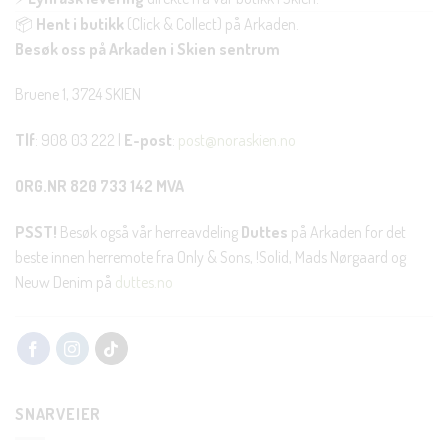
📦
Hent i butikk
(Click & Collect) på Arkaden.
Besøk oss på Arkaden i Skien sentrum
Bruene 1, 3724 SKIEN
Tlf
: 908 03 222 |
E-post
:
post@noraskien.no
ORG.NR 820 733 142 MVA
PSST!
Besøk også vår herreavdeling
Duttes
på Arkaden for det
beste innen herremote fra Only & Sons, !Solid, Mads Nørgaard og
Neuw Denim på
duttes.no
SNARVEIER