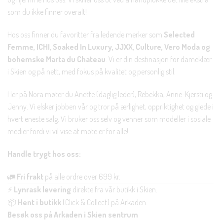
som du ikke finner overalt!
Hos oss finner du favoritter fra ledende merker som
Selected
Femme, ICHI, Soaked In Luxury, JJXX, Culture, Vero Moda og
bohemske Marta du Chateau
. Vi er din destinasjon for dameklær
i Skien og på nett, med fokus på kvalitet og personlig stil.
Her på Nora møter du Anette (daglig leder), Rebekka, Anne-Kjersti og
Jenny. Vi elsker jobben vår og tror på ærlighet, oppriktighet og glede i
hvert eneste salg. Vi bruker oss selv og venner som modeller i sosiale
medier fordi vi vil vise at mote er for alle!
Handle trygt hos oss:
🚛
Fri frakt
på alle ordre over 699 kr.
⚡
Lynrask levering
direkte fra vår butikk i Skien.
📦
Hent i butikk
(Click & Collect) på Arkaden.
Besøk oss på Arkaden i Skien sentrum