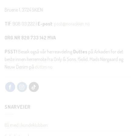
Bruene 1, 3724 SKIEN
Tlf
: 908 03 222 |
E-post
:
post@noraskien.no
ORG.NR 820 733 142 MVA
PSST!
Besøk også vår herreavdeling
Duttes
på Arkaden for det
beste innen herremote fra Only & Sons, !Solid, Mads Nørgaard og
Neuw Denim på
duttes.no
SNARVEIER
Bli med i kundeklubben