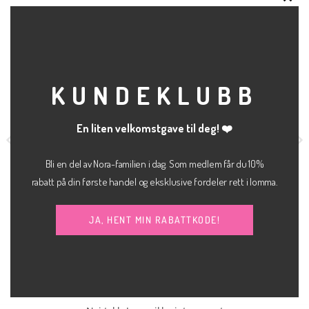
RELATERTE PRODUKTER
CLO
THI
MOD
KUNDEKLUBB
En liten velkomstgave til deg! ❤️
Bli en del av Nora-familien i dag. Som medlem får du 10%
rabatt på din første handel og eksklusive fordeler rett i lomma.
kr
1,200.00
kr
600.00
BUKSE
BUKSE
JA, HENT MIN RABATTKODE!
The celina skinny
Carrie mary dressbukse
MEW
JJXX
jeans