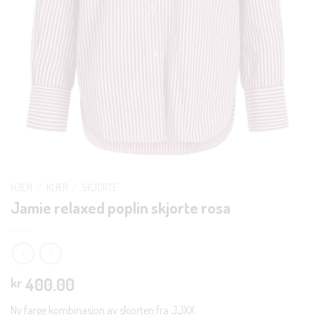
HJEM
/
KLÆR
/
SKJORTE
Jamie relaxed poplin skjorte rosa
400.00
kr
Ny farge kombinasjon av skjorten fra JJXX.