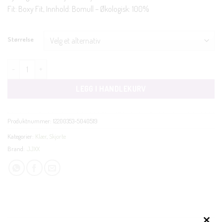
Fit: Boxy Fit, Innhold: Bomull – Økologisk: 100%
Størrelse
Jamie relaxed poplin skjorte rosa antall
LEGG I HANDLEKURV
Produktnummer:
12200353-5040519
Kategorier:
Klær
,
Skjorte
Brand:
JJXX