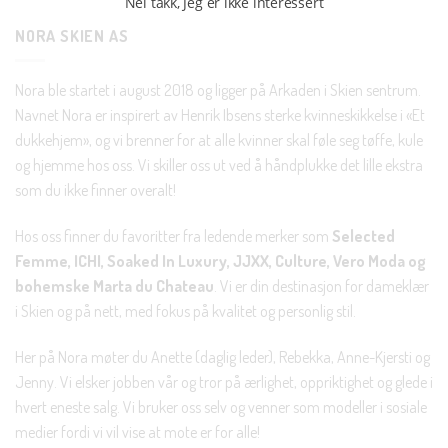
Nei takk, Jeg er ikke interessert
NORA SKIEN AS
Nora ble startet i august 2018 og ligger på Arkaden i Skien sentrum.
Navnet Nora er inspirert av Henrik Ibsens sterke kvinneskikkelse i «Et
dukkehjem», og vi brenner for at alle kvinner skal føle seg tøffe, kule
og hjemme hos oss. Vi skiller oss ut ved å håndplukke det lille ekstra
som du ikke finner overalt!
Hos oss finner du favoritter fra ledende merker som
Selected
Femme, ICHI, Soaked In Luxury, JJXX, Culture, Vero Moda og
bohemske Marta du Chateau
. Vi er din destinasjon for dameklær
i Skien og på nett, med fokus på kvalitet og personlig stil.
Her på Nora møter du Anette (daglig leder), Rebekka, Anne-Kjersti og
Jenny. Vi elsker jobben vår og tror på ærlighet, oppriktighet og glede i
hvert eneste salg. Vi bruker oss selv og venner som modeller i sosiale
medier fordi vi vil vise at mote er for alle!