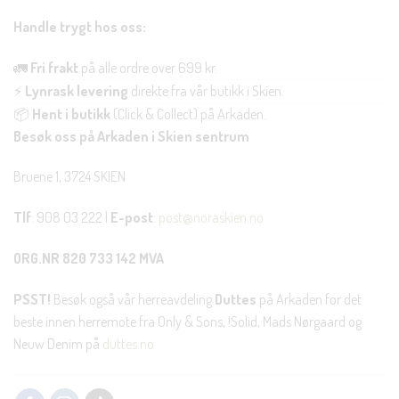
Handle trygt hos oss:
🚛
Fri frakt
på alle ordre over 699 kr.
⚡
Lynrask levering
direkte fra vår butikk i Skien.
📦
Hent i butikk
(Click & Collect) på Arkaden.
Besøk oss på Arkaden i Skien sentrum
Bruene 1, 3724 SKIEN
Tlf
: 908 03 222 |
E-post
:
post@noraskien.no
ORG.NR 820 733 142 MVA
PSST!
Besøk også vår herreavdeling
Duttes
på Arkaden for det
beste innen herremote fra Only & Sons, !Solid, Mads Nørgaard og
Neuw Denim på
duttes.no