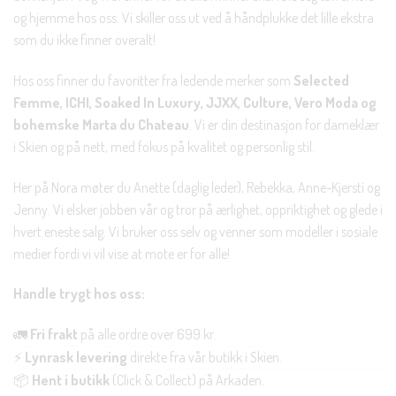
og hjemme hos oss. Vi skiller oss ut ved å håndplukke det lille ekstra
som du ikke finner overalt!
Hos oss finner du favoritter fra ledende merker som
Selected
Femme, ICHI, Soaked In Luxury, JJXX, Culture, Vero Moda og
bohemske Marta du Chateau
. Vi er din destinasjon for dameklær
i Skien og på nett, med fokus på kvalitet og personlig stil.
Her på Nora møter du Anette (daglig leder), Rebekka, Anne-Kjersti og
Jenny. Vi elsker jobben vår og tror på ærlighet, oppriktighet og glede i
hvert eneste salg. Vi bruker oss selv og venner som modeller i sosiale
medier fordi vi vil vise at mote er for alle!
Handle trygt hos oss:
🚛
Fri frakt
på alle ordre over 699 kr.
⚡
Lynrask levering
direkte fra vår butikk i Skien.
📦
Hent i butikk
(Click & Collect) på Arkaden.