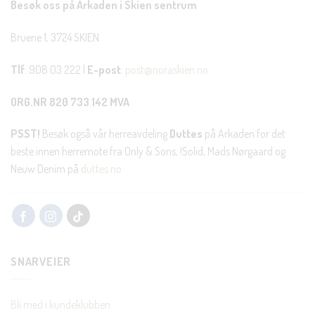
Besøk oss på Arkaden i Skien sentrum
Bruene 1, 3724 SKIEN
Tlf
: 908 03 222 |
E-post
:
post@noraskien.no
ORG.NR 820 733 142 MVA
PSST!
Besøk også vår herreavdeling
Duttes
på Arkaden for det
beste innen herremote fra Only & Sons, !Solid, Mads Nørgaard og
Neuw Denim på
duttes.no
SNARVEIER
Bli med i kundeklubben