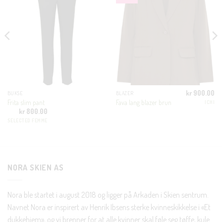
MO
KUNDEKLUBB
En liten velkomstgave til deg! ❤️
Bli en del av Nora-familien i dag. Som medlem får du 10%
kr
900.00
BUKSE
BLAZER
rabatt på din første handel og eksklusive fordeler rett i lomma.
Frita slim pant
Fava lang blazer brun
ICHI
kr
800.00
SELECTED FEMME
JA, HENT MIN RABATTKODE!
NORA SKIEN AS
Nei takk, Jeg er ikke interessert
Nora ble startet i august 2018 og ligger på Arkaden i Skien sentrum.
Navnet Nora er inspirert av Henrik Ibsens sterke kvinneskikkelse i «Et
dukkehjem», og vi brenner for at alle kvinner skal føle seg tøffe, kule