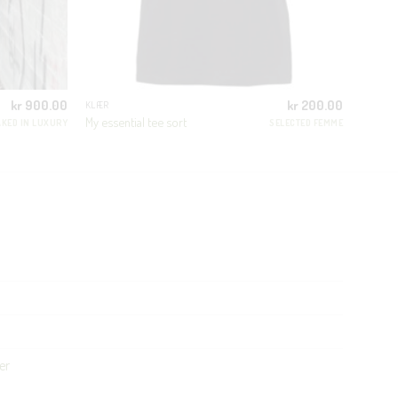
kr
900.00
kr
200.00
KLÆR
My essential tee sort
KED IN LUXURY
SELECTED FEMME
er