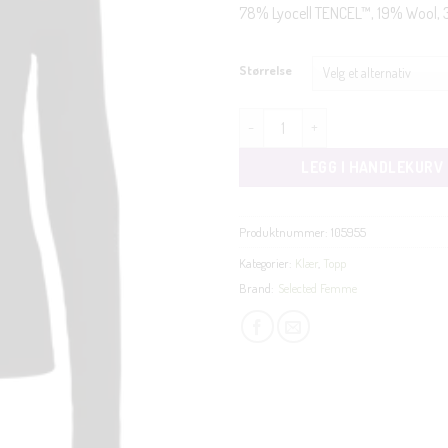
78% Lyocell TENCEL™, 19% Wool,
Størrelse
Lina long high neck topp sort ant
LEGG I HANDLEKURV
Produktnummer:
105955
Kategorier:
Klær
,
Topp
Brand:
Selected Femme