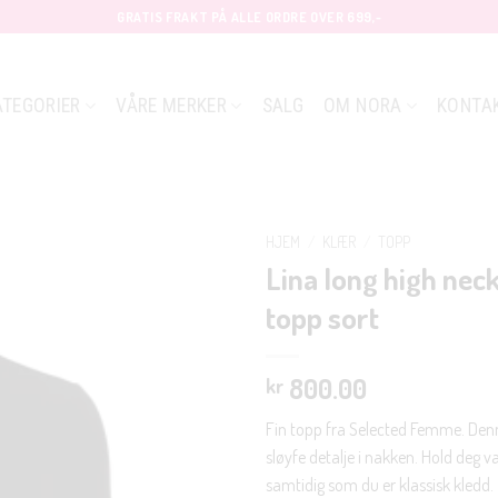
GRATIS FRAKT PÅ ALLE ORDRE OVER 699,-
ATEGORIER
VÅRE MERKER
SALG
OM NORA
KONTA
HJEM
/
KLÆR
/
TOPP
Lina long high nec
topp sort
800.00
kr
Fin topp fra Selected Femme. Den
sløyfe detalje i nakken. Hold deg v
samtidig som du er klassisk kledd.