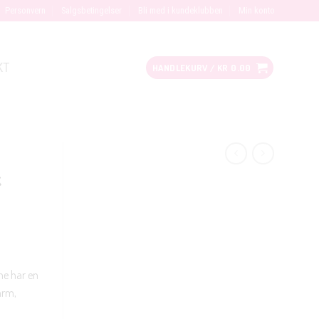
Personvern
Salgsbetingelser
Bli med i kundeklubben
Min konto
KT
HANDLEKURV /
KR
0.00
k
ne har en
arm,