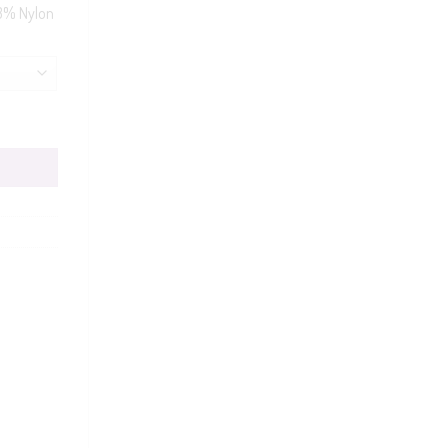
 3% Nylon
all