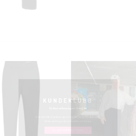
KUNDEKLUBB
En liten velkomstgave til deg! ❤️
Bli en del av Nora-familien i dag. Som medlem får du 10% rabatt på din
første handel og eksklusive fordeler rett i lomma.