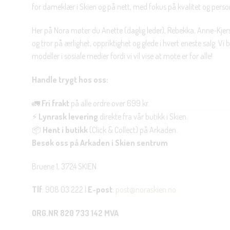
for dameklær i Skien og på nett, med fokus på kvalitet og personl
Her på Nora møter du Anette (daglig leder), Rebekka, Anne-Kjers
og tror på ærlighet, oppriktighet og glede i hvert eneste salg. Vi
modeller i sosiale medier fordi vi vil vise at mote er for alle!
Handle trygt hos oss:
🚛
Fri frakt
på alle ordre over 699 kr.
⚡
Lynrask levering
direkte fra vår butikk i Skien.
📦
Hent i butikk
(Click & Collect) på Arkaden.
Besøk oss på Arkaden i Skien sentrum
Bruene 1, 3724 SKIEN
Tlf
: 908 03 222 |
E-post
:
post@noraskien.no
ORG.NR 820 733 142 MVA