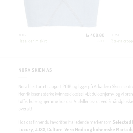
500.00
kr
400.00
KLÆR
BUKSE
Hazel denim skirt
Rita-ria crop
OISY MAY
JJXX
NORA SKIEN AS
Nora ble startet i august 2018 og ligger på Arkaden i Skien sent
Henrik Ibsens sterke kvinneskikkelse i «Et dukkehjem», og vi brenn
tøffe, kule og hjemme hos oss. Vi skiller oss ut ved å håndplukke 
overalt!
Hos oss finner du favoritter fra ledende merker som
Selected 
Luxury, JJXX, Culture, Vero Moda og bohemske Marta d