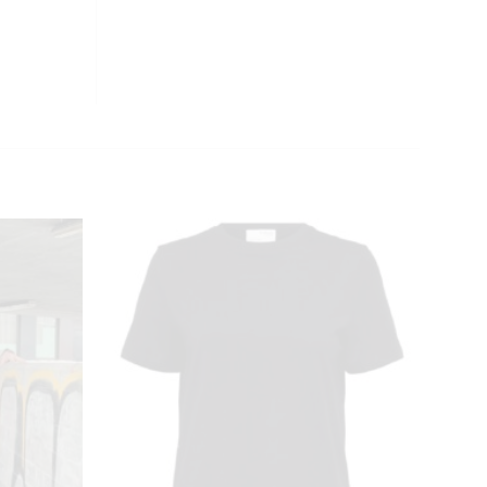
CLOSE
THIS
MODULE