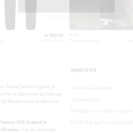
JA, HENT MIN RABATTKODE!
kr
800.00
BUKSE
ped
Corinne vid bukse
SELECTED FEMME
SOA
Nei takk, Jeg er ikke interessert
SNARVEIER
rum. Navnet Nora er inspirert av
Bli med i kundeklubben
er for at alle kvinner skal føle seg
Salgsbetingelser
det lille ekstra som du ikke finner
Retningslinjer for refusjon og retur
Brukervilkår og informasjonskapsl
Femme, ICHI, Soaked In
u Chateau
. Vi er din destinasjon