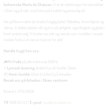
bohemske Marta du Chateau
. Vi er din destinasjon for dameklær
i Skien og på nett, med fokus på kvalitet og personlig stil.
Her på Nora møter du Anette (daglig leder), Rebekka, Anne-Kjersti og
Jenny. Vi elsker jobben vår og tror på ærlighet, oppriktighet og glede i
hvert eneste salg. Vi bruker oss selv og venner som modeller i sosiale
medier fordi vi vil vise at mote er for alle!
Handle trygt hos oss:
🚛
Fri frakt
på alle ordre over 699 kr.
⚡
Lynrask levering
direkte fra vår butikk i Skien.
📦
Hent i butikk
(Click & Collect) på Arkaden.
Besøk oss på Arkaden i Skien sentrum
Bruene 1, 3724 SKIEN
Tlf
: 908 03 222 |
E-post
:
post@noraskien.no