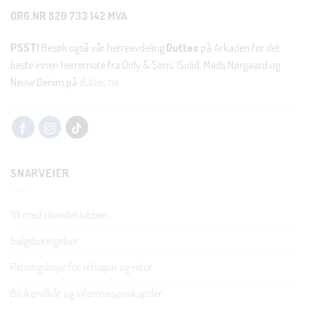
ORG.NR 820 733 142 MVA
PSST!
Besøk også vår herreavdeling
Duttes
på Arkaden for det
beste innen herremote fra Only & Sons, !Solid, Mads Nørgaard og
Neuw Denim på
duttes.no
SNARVEIER
Bli med i kundeklubben
Salgsbetingelser
Retningslinjer for refusjon og retur
Brukervilkår og informasjonskapsler