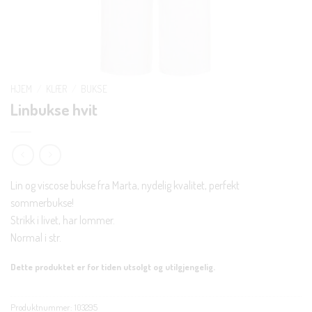
HJEM
/
KLÆR
/
BUKSE
Linbukse hvit
Lin og viscose bukse fra Marta, nydelig kvalitet, perfekt
sommerbukse!
Strikk i livet, har lommer.
Normal i str.
Dette produktet er for tiden utsolgt og utilgjengelig.
Produktnummer:
103295