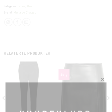
Kategorier:
Bukse
,
Klær
Brand:
Marta du Chateau
RELATERTE PRODUKTER
Salg
CLOSE
THIS
MODUL