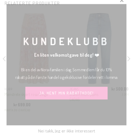
RELATERTE PRODUKTER
CLO
THI
MOD
KUNDEKLUBB
En liten velkomstgave til deg! ❤️
Bli en del av Nora-familien i dag. Som medlem får du 10%
rabatt på din første handel og eksklusive fordeler rett i lomma.
kr
500.00
KLÆR
JEANS
ig
Nåværende
JA, HENT MIN RABATTKODE!
Lisbon mom jeans
Mønstrete skjørt rosa/beige
JJXX
ris
C4046
r:
r 75.00.
kr
699.00
MARTA DU CHATEAU
Nei takk, Jeg er ikke interessert