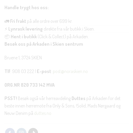
Handle trygt hos oss:
🚛
Fri frakt
på alle ordre over 699 kr.
⚡
Lynrask levering
direkte fra vår butikk i Skien.
📦
Hent i butikk
(Click & Collect) på Arkaden.
Besøk oss på Arkaden i Skien sentrum
Bruene 1, 3724 SKIEN
Tlf
: 908 03 222 |
E-post
:
post@noraskien.no
ORG.NR 820 733 142 MVA
PSST!
Besøk også vår herreavdeling
Duttes
på Arkaden for det
beste innen herremote fra Only & Sons, !Solid, Mads Nørgaard og
Neuw Denim på
duttes.no