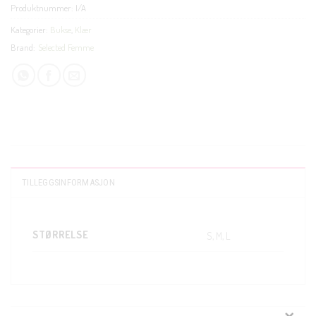
Produktnummer:
I/A
Kategorier:
Bukse
,
Klær
Brand:
Selected Femme
TILLEGGSINFORMASJON
STØRRELSE
S, M, L