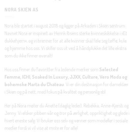
NORA SKIEN AS
Nora ble startet i august 2018 og ligger på Arkaden i Skien sentrum.
Navnet Nora er inspirert av Henrik Ibsens sterke kvinneskikkelse i «Et
dukkehjem», og vi brenner for at alle kvinner skal føle seg tøffe, kule
og hjemme hos oss. Vi skiller oss ut ved å håndplukke det lille ekstra
som du ikke finner overalt!
Hos oss finner du favoritter fra ledende merker som
Selected
Femme, ICHI, Soaked In Luxury, JJXX, Culture, Vero Moda og
bohemske Marta du Chateau
. Vi er din destinasjon for dameklær
i Skien og på nett, med fokus på kvalitet og personlig stil.
Her på Nora møter du Anette (daglig leder), Rebekka, Anne-Kjersti og
Jenny. Vi elsker jobben vår og tror på ærlighet, oppriktighet og glede i
hvert eneste salg. Vi bruker oss selv og venner som modeller i sosiale
medier fordi vi vil vise at mote er for alle!