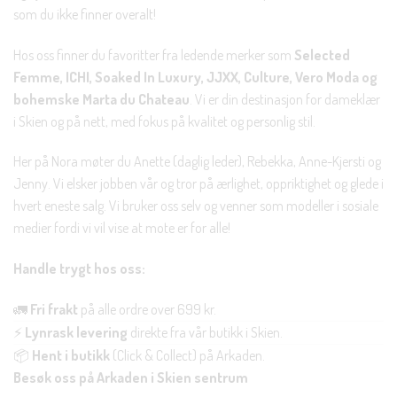
som du ikke finner overalt!
Hos oss finner du favoritter fra ledende merker som
Selected
Femme, ICHI, Soaked In Luxury, JJXX, Culture, Vero Moda og
bohemske Marta du Chateau
. Vi er din destinasjon for dameklær
i Skien og på nett, med fokus på kvalitet og personlig stil.
Her på Nora møter du Anette (daglig leder), Rebekka, Anne-Kjersti og
Jenny. Vi elsker jobben vår og tror på ærlighet, oppriktighet og glede i
hvert eneste salg. Vi bruker oss selv og venner som modeller i sosiale
medier fordi vi vil vise at mote er for alle!
Handle trygt hos oss:
🚛
Fri frakt
på alle ordre over 699 kr.
⚡
Lynrask levering
direkte fra vår butikk i Skien.
📦
Hent i butikk
(Click & Collect) på Arkaden.
Besøk oss på Arkaden i Skien sentrum