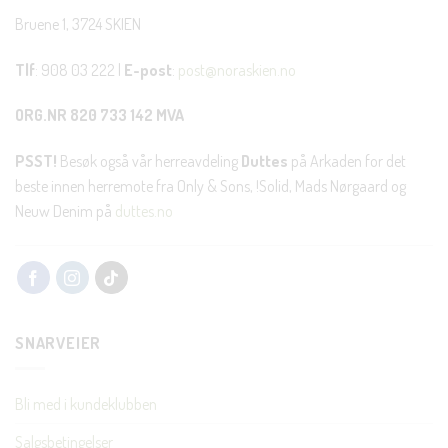
Bruene 1, 3724 SKIEN
Tlf
: 908 03 222 |
E-post
:
post@noraskien.no
ORG.NR 820 733 142 MVA
PSST!
Besøk også vår herreavdeling
Duttes
på Arkaden for det
beste innen herremote fra Only & Sons, !Solid, Mads Nørgaard og
Neuw Denim på
duttes.no
SNARVEIER
Bli med i kundeklubben
Salgsbetingelser