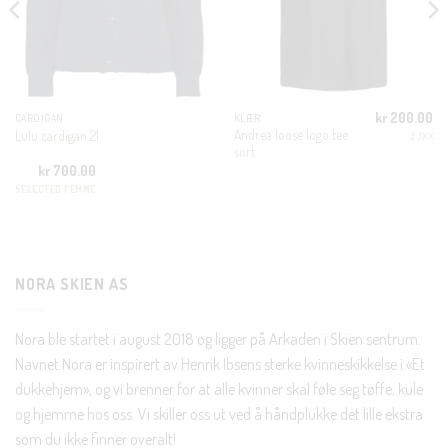
MODUL
KUNDEKLUBB
En liten velkomstgave til deg! ❤️
kr
200.00
CARDIGAN
KLÆR
Andrea loose logo tee
Bli en del av Nora-familien i dag. Som medlem får du 10%
Lulu cardigan 21
JJXX
sort
rabatt på din første handel og eksklusive fordeler rett i lomma.
kr
700.00
SELECTED FEMME
JA, HENT MIN RABATTKODE!
NORA SKIEN AS
Nei takk, Jeg er ikke interessert
Nora ble startet i august 2018 og ligger på Arkaden i Skien sentrum.
Navnet Nora er inspirert av Henrik Ibsens sterke kvinneskikkelse i «Et
dukkehjem», og vi brenner for at alle kvinner skal føle seg tøffe, kule
og hjemme hos oss. Vi skiller oss ut ved å håndplukke det lille ekstra
som du ikke finner overalt!