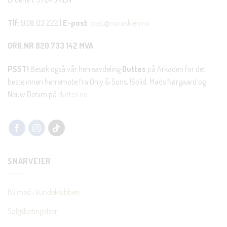
Tlf
: 908 03 222 |
E-post
:
post@noraskien.no
ORG.NR 820 733 142 MVA
PSST!
Besøk også vår herreavdeling
Duttes
på Arkaden for det
beste innen herremote fra Only & Sons, !Solid, Mads Nørgaard og
Neuw Denim på
duttes.no
SNARVEIER
Bli med i kundeklubben
Salgsbetingelser