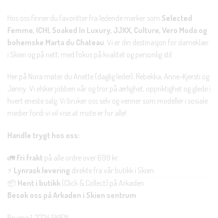
Hos oss finner du favoritter fra ledende merker som
Selected
Femme, ICHI, Soaked In Luxury, JJXX, Culture, Vero Moda og
bohemske Marta du Chateau
. Vi er din destinasjon for dameklær
i Skien og på nett, med fokus på kvalitet og personlig stil.
Her på Nora møter du Anette (daglig leder), Rebekka, Anne-Kjersti og
Jenny. Vi elsker jobben vår og tror på ærlighet, oppriktighet og glede i
hvert eneste salg. Vi bruker oss selv og venner som modeller i sosiale
medier fordi vi vil vise at mote er for alle!
Handle trygt hos oss:
🚛
Fri frakt
på alle ordre over 699 kr.
⚡
Lynrask levering
direkte fra vår butikk i Skien.
📦
Hent i butikk
(Click & Collect) på Arkaden.
Besøk oss på Arkaden i Skien sentrum
Bruene 1, 3724 SKIEN