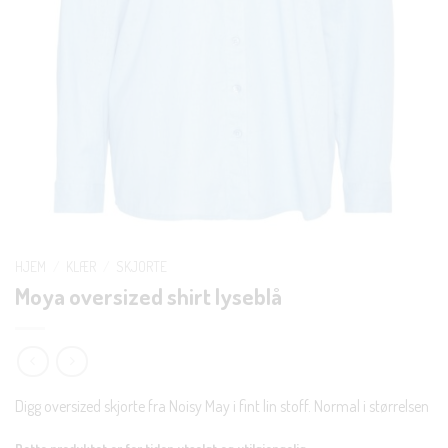
HJEM
/
KLÆR
/
SKJORTE
Moya oversized shirt lyseblå
Digg oversized skjorte fra Noisy May i fint lin stoff. Normal i størrelsen
Dette produktet er for tiden utsolgt og utilgjengelig.