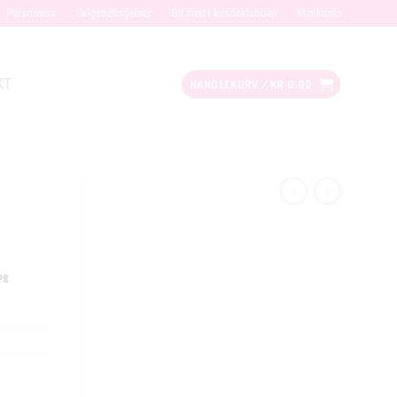
Personvern
Salgsbetingelser
Bli med i kundeklubben
Min konto
KT
HANDLEKURV /
KR
0.00
og