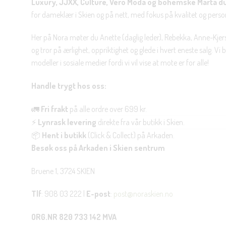
Luxury, JJXX, Culture, Vero Moda og bohemske Marta d
for dameklær i Skien og på nett, med fokus på kvalitet og personl
Her på Nora møter du Anette (daglig leder), Rebekka, Anne-Kjers
og tror på ærlighet, oppriktighet og glede i hvert eneste salg. Vi
modeller i sosiale medier fordi vi vil vise at mote er for alle!
Handle trygt hos oss:
🚛
Fri frakt
på alle ordre over 699 kr.
⚡
Lynrask levering
direkte fra vår butikk i Skien.
📦
Hent i butikk
(Click & Collect) på Arkaden.
Besøk oss på Arkaden i Skien sentrum
Bruene 1, 3724 SKIEN
Tlf
: 908 03 222 |
E-post
:
post@noraskien.no
ORG.NR 820 733 142 MVA