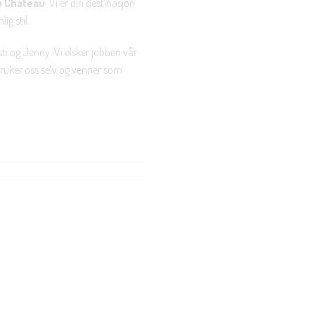
u Chateau
. Vi er din destinasjon
ig stil.
ti og Jenny. Vi elsker jobben vår
 bruker oss selv og venner som