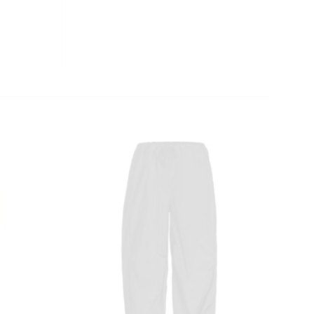
CLOSE
THIS
MODULE