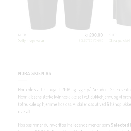
00.00
kr
200.00
KLÆR
KLÆR
Sally shapewear
Clara pu skirt
N LUXURY
SELECTED FEMME
NORA SKIEN AS
Nora ble startet i august 2018 og ligger på Arkaden i Skien sent
Henrik Ibsens sterke kvinneskikkelse i «Et dukkehjem», og vi brenn
tøffe, kule og hjemme hos oss. Vi skiller oss ut ved å håndplukke 
overalt!
Hos oss finner du favoritter fra ledende merker som
Selected 