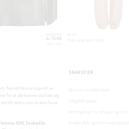
JA, HENT MIN RABATTKODE!
kr
250.00
BUKSE
Opprinnelig
Nåværende
kr
75.00
Kirby cargo pants beige
pris
pris
NOISY MAY
var:
er:
kr 250.00.
kr 75.00.
Nei takk, Jeg er ikke interessert
SNARVEIER
rum. Navnet Nora er inspirert av
Bli med i kundeklubben
er for at alle kvinner skal føle seg
Salgsbetingelser
det lille ekstra som du ikke finner
Retningslinjer for refusjon og retur
Brukervilkår og informasjonskapsl
Femme, ICHI, Soaked In