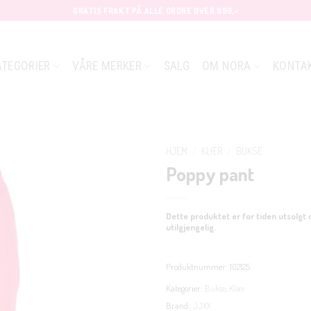
GRATIS FRAKT PÅ ALLE ORDRE OVER 699,-
ATEGORIER
VÅRE MERKER
SALG
OM NORA
KONTA
HJEM
/
KLÆR
/
BUKSE
Poppy pant
Dette produktet er for tiden utsolgt 
utilgjengelig.
Produktnummer:
102125
Kategorier:
Bukse
,
Klær
Brand:
JJXX