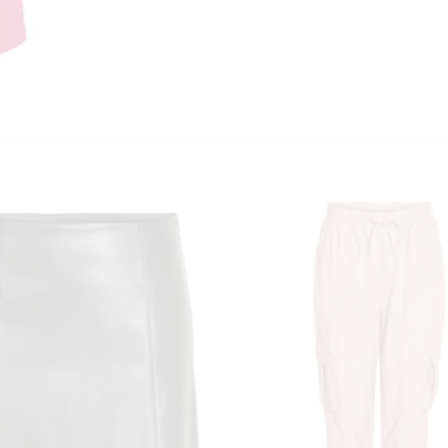
KUNDEKLUBB
En liten velkomstgave til deg! ❤️
Bli en del av Nora-familien i dag. Som medlem får du 10% rabatt på din
første handel og eksklusive fordeler rett i lomma.