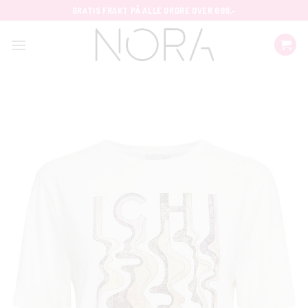
Skip
GRATIS FRAKT PÅ ALLE ORDRE OVER 699,-
to
content