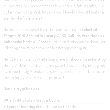
dukkehjem», og vi brenner for at alle kvinner skal føle seg tøffe, kule
og hjemme hos oss. Vi skiller oss ut ved å håndplukke det lille ekstra
som du ikke finner overalt!
Hos oss finner du favoritter fra ledende merker som
Selected
Femme, ICHI, Soaked In Luxury, JJXX, Culture, Vero Moda og
bohemske Marta du Chateau
. Vi er din destinasjon for dameklær
i Skien og på nett, med fokus på kvalitet og personlig stil.
Her på Nora møter du Anette (daglig leder), Rebekka, Anne-Kjersti og
Jenny. Vi elsker jobben vår og tror på ærlighet, oppriktighet og glede i
hvert eneste salg. Vi bruker oss selv og venner som modeller i sosiale
medier fordi vi vil vise at mote er for alle!
Handle trygt hos oss:
🚛
Fri frakt
på alle ordre over 699 kr.
⚡
Lynrask levering
direkte fra vår butikk i Skien.