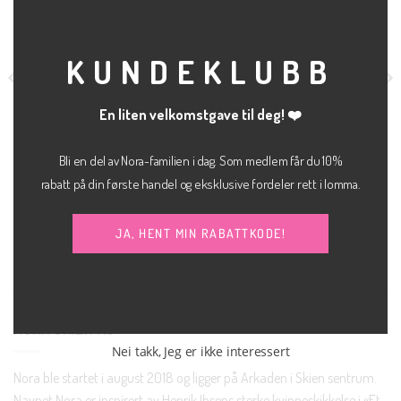
MOD
KUNDEKLUBB
En liten velkomstgave til deg! ❤️
Bli en del av Nora-familien i dag. Som medlem får du 10%
kr
1,200.00
kr
300.00
BUKSE
GENSER
rabatt på din første handel og eksklusive fordeler rett i lomma.
The celina skinny
Fan rib tee
MEW
JJXX
jeans
JA, HENT MIN RABATTKODE!
NORA SKIEN AS
Nei takk, Jeg er ikke interessert
Nora ble startet i august 2018 og ligger på Arkaden i Skien sentrum.
Navnet Nora er inspirert av Henrik Ibsens sterke kvinneskikkelse i «Et