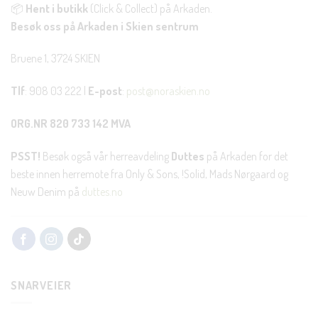
📦
Hent i butikk
(Click & Collect) på Arkaden.
Besøk oss på Arkaden i Skien sentrum
Bruene 1, 3724 SKIEN
Tlf
: 908 03 222 |
E-post
:
post@noraskien.no
ORG.NR 820 733 142 MVA
PSST!
Besøk også vår herreavdeling
Duttes
på Arkaden for det
beste innen herremote fra Only & Sons, !Solid, Mads Nørgaard og
Neuw Denim på
duttes.no
SNARVEIER