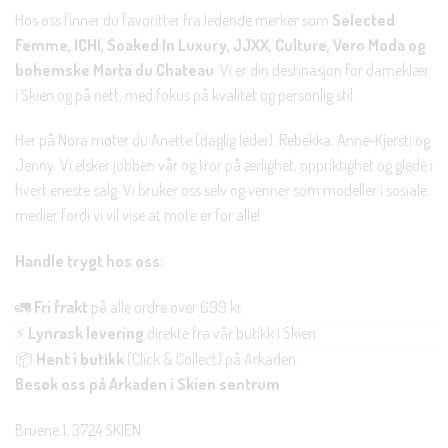
Hos oss finner du favoritter fra ledende merker som
Selected
Femme, ICHI, Soaked In Luxury, JJXX, Culture, Vero Moda og
bohemske Marta du Chateau
. Vi er din destinasjon for dameklær
i Skien og på nett, med fokus på kvalitet og personlig stil.
Her på Nora møter du Anette (daglig leder), Rebekka, Anne-Kjersti og
Jenny. Vi elsker jobben vår og tror på ærlighet, oppriktighet og glede i
hvert eneste salg. Vi bruker oss selv og venner som modeller i sosiale
medier fordi vi vil vise at mote er for alle!
Handle trygt hos oss:
🚛
Fri frakt
på alle ordre over 699 kr.
⚡
Lynrask levering
direkte fra vår butikk i Skien.
📦
Hent i butikk
(Click & Collect) på Arkaden.
Besøk oss på Arkaden i Skien sentrum
Bruene 1, 3724 SKIEN