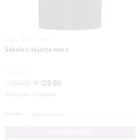
HJEM
/
KLÆR
/
T-SHIRT
Sabela t-skjorte moro
Opprinnelig
Nåværende
399.00
120.00
kr
kr
pris
pris
95% Cotton – 5% Elastane
var:
er:
kr 399.00.
kr 120.00.
Størrelse
LEGG I HANDLEKURV