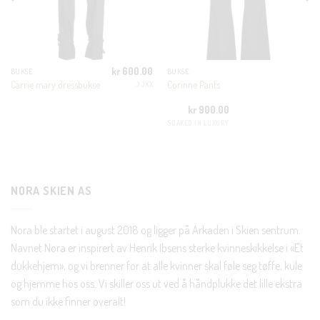
KUNDEKLUBB
En liten velkomstgave til deg! ❤️
kr
600.00
BUKSE
BUKSE
Carrie mary dressbukse
Corinne Pants
JJXX
Bli en del av Nora-familien i dag. Som medlem får du 10%
kr
900.00
rabatt på din første handel og eksklusive fordeler rett i lomma.
SOAKED IN LUXURY
JA, HENT MIN RABATTKODE!
NORA SKIEN AS
Nora ble startet i august 2018 og ligger på Arkaden i Skien sentrum.
Navnet Nora er inspirert av Henrik Ibsens sterke kvinneskikkelse i «Et
Nei takk, Jeg er ikke interessert
dukkehjem», og vi brenner for at alle kvinner skal føle seg tøffe, kule
og hjemme hos oss. Vi skiller oss ut ved å håndplukke det lille ekstra
som du ikke finner overalt!