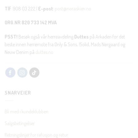
Tlf
: 908 03 222 |
E-post
:
post@noraskien.no
ORG.NR 820 733 142 MVA
PSST!
Besøk også vår herreavdeling
Duttes
på Arkaden for det
beste innen herremote fra Only & Sons, !Solid, Mads Nørgaard og
Neuw Denim på
duttes.no
SNARVEIER
Bli med i kundeklubben
Salgsbetingelser
Retningslinjer for refusjon og retur