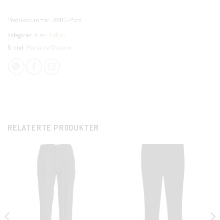
Produktnummer:
26100-Moro
Kategorier:
Klær
,
T-shirt
Brand:
Marta du Chateau
RELATERTE PRODUKTER
CL
THI
MO