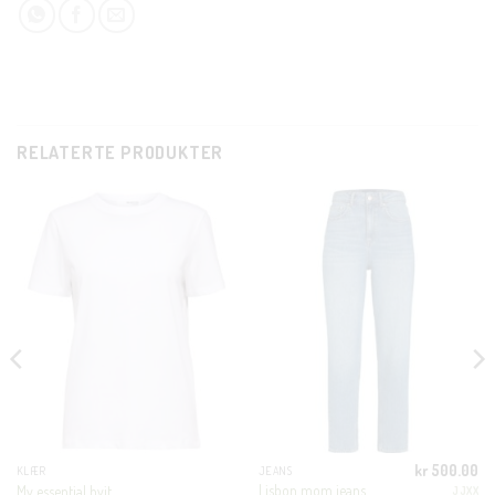
RELATERTE PRODUKTER
CLOSE
THIS
MODUL
KUNDEKLUBB
kr
500.00
KLÆR
JEANS
Lisbon mom jeans
My essential hvit
JJXX