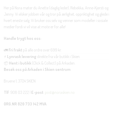
Her på Nora møter du Anette (daglig leder), Rebekka, Anne-Kjersti og
Jenny. Vi elsker jobben vår og tror på ærlighet, oppriktighet og glede i
hvert eneste salg. Vi bruker oss selv og venner som modeller i sosiale
medier fordi vi vil vise at mote er for alle!
Handle trygt hos oss:
🚛
Fri frakt
på alle ordre over 699 kr.
⚡
Lynrask levering
direkte fra vår butikk i Skien.
📦
Hent i butikk
(Click & Collect) på Arkaden.
Besøk oss på Arkaden i Skien sentrum
Bruene 1, 3724 SKIEN
Tlf
: 908 03 222 |
E-post
:
post@noraskien.no
ORG.NR 820 733 142 MVA