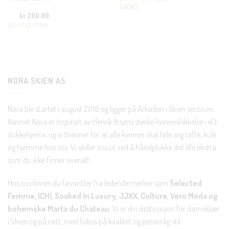
C4046
En liten velkomstgave til deg! ❤️
kr
200.00
SELECTED FEMME
Bli en del av Nora-familien i dag. Som medlem får du 10%
rabatt på din første handel og eksklusive fordeler rett i lomma.
JA, HENT MIN RABATTKODE!
NORA SKIEN AS
Nora ble startet i august 2018 og ligger på Arkaden i Skien sentrum.
Navnet Nora er inspirert av Henrik Ibsens sterke kvinneskikkelse i «Et
dukkehjem», og vi brenner for at alle kvinner skal føle seg tøffe, kule
Nei takk, Jeg er ikke interessert
og hjemme hos oss. Vi skiller oss ut ved å håndplukke det lille ekstra
som du ikke finner overalt!
Hos oss finner du favoritter fra ledende merker som
Selected
Femme, ICHI, Soaked In Luxury, JJXX, Culture, Vero Moda og
bohemske Marta du Chateau
. Vi er din destinasjon for dameklær
i Skien og på nett, med fokus på kvalitet og personlig stil.