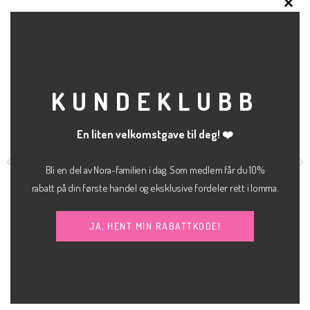
CLO
RELATERTE PRODUKTER
THI
MOD
KUNDEKLUBB
En liten velkomstgave til deg! ❤️
Bli en del av Nora-familien i dag. Som medlem får du 10%
rabatt på din første handel og eksklusive fordeler rett i lomma.
JA, HENT MIN RABATTKODE!
kr
400.00
KLÆR
KLÆR
Hazel denim skirt
My essential hvit
JJXX
kr
200.00
SELECTED FEMME