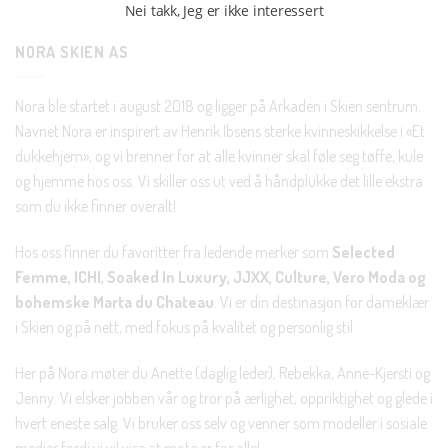
Nei takk, Jeg er ikke interessert
NORA SKIEN AS
Nora ble startet i august 2018 og ligger på Arkaden i Skien sentrum.
Navnet Nora er inspirert av Henrik Ibsens sterke kvinneskikkelse i «Et
dukkehjem», og vi brenner for at alle kvinner skal føle seg tøffe, kule
og hjemme hos oss. Vi skiller oss ut ved å håndplukke det lille ekstra
som du ikke finner overalt!
Hos oss finner du favoritter fra ledende merker som
Selected
Femme, ICHI, Soaked In Luxury, JJXX, Culture, Vero Moda og
bohemske Marta du Chateau
. Vi er din destinasjon for dameklær
i Skien og på nett, med fokus på kvalitet og personlig stil.
Her på Nora møter du Anette (daglig leder), Rebekka, Anne-Kjersti og
Jenny. Vi elsker jobben vår og tror på ærlighet, oppriktighet og glede i
hvert eneste salg. Vi bruker oss selv og venner som modeller i sosiale