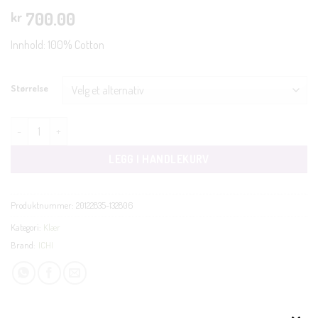
700.00
kr
Innhold: 100% Cotton
Størrelse
Sami kort ermet rosa antall
LEGG I HANDLEKURV
Produktnummer:
20122835-132806
Kategori:
Klær
Brand:
ICHI