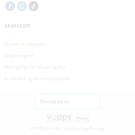
SNARVEIER
Bli med i kundeklubben
Salgsbetingelser
Retningslinjer for refusjon og retur
Brukervilkår og informasjonskapsler
Vipps
Klarna
© NORA Skien AS – Levert av
Edge Branding
.