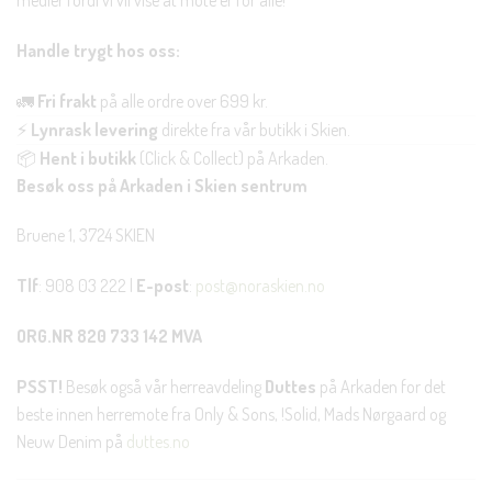
medier fordi vi vil vise at mote er for alle!
Handle trygt hos oss:
🚛
Fri frakt
på alle ordre over 699 kr.
⚡
Lynrask levering
direkte fra vår butikk i Skien.
📦
Hent i butikk
(Click & Collect) på Arkaden.
Besøk oss på Arkaden i Skien sentrum
Bruene 1, 3724 SKIEN
Tlf
: 908 03 222 |
E-post
:
post@noraskien.no
ORG.NR 820 733 142 MVA
PSST!
Besøk også vår herreavdeling
Duttes
på Arkaden for det
beste innen herremote fra Only & Sons, !Solid, Mads Nørgaard og
Neuw Denim på
duttes.no