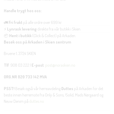
Handle trygt hos oss:
🚛
Fri frakt
på alle ordre over 699 kr.
⚡
Lynrask levering
direkte fra vår butikk i Skien.
📦
Hent i butikk
(Click & Collect) på Arkaden.
Besøk oss på Arkaden i Skien sentrum
Bruene 1, 3724 SKIEN
Tlf
: 908 03 222 |
E-post
:
post@noraskien.no
ORG.NR 820 733 142 MVA
PSST!
Besøk også vår herreavdeling
Duttes
på Arkaden for det
beste innen herremote fra Only & Sons, !Solid, Mads Nørgaard og
Neuw Denim på
duttes.no