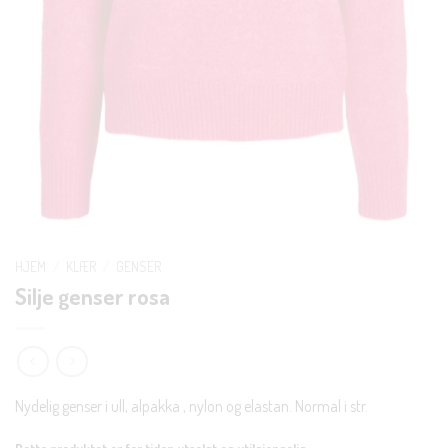
HJEM
/
KLÆR
/
GENSER
Silje genser rosa
Nydelig genser i ull, alpakka , nylon og elastan. Normal i str.
Dette produktet er for tiden utsolgt og utilgjengelig.