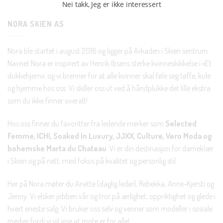
Nei takk, Jeg er ikke interessert
NORA SKIEN AS
Nora ble startet i august 2018 og ligger på Arkaden i Skien sentrum.
Navnet Nora er inspirert av Henrik Ibsens sterke kvinneskikkelse i «Et
dukkehjem», og vi brenner for at alle kvinner skal føle seg tøffe, kule
og hjemme hos oss. Vi skiller oss ut ved å håndplukke det lille ekstra
som du ikke finner overalt!
Hos oss finner du favoritter fra ledende merker som
Selected
Femme, ICHI, Soaked In Luxury, JJXX, Culture, Vero Moda og
bohemske Marta du Chateau
. Vi er din destinasjon for dameklær
i Skien og på nett, med fokus på kvalitet og personlig stil.
Her på Nora møter du Anette (daglig leder), Rebekka, Anne-Kjersti og
Jenny. Vi elsker jobben vår og tror på ærlighet, oppriktighet og glede i
hvert eneste salg. Vi bruker oss selv og venner som modeller i sosiale
medier fordi vi vil vise at mote er for alle!