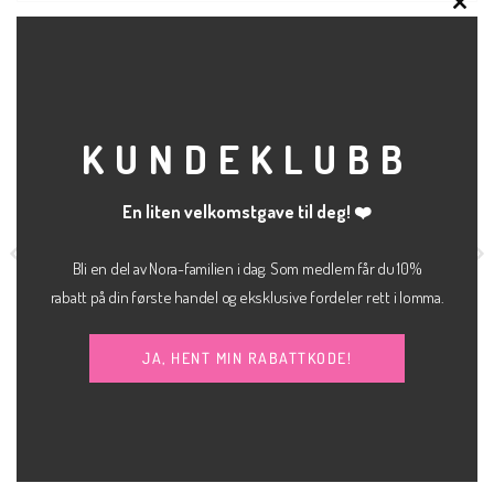
CLO
RELATERTE PRODUKTER
THI
MOD
KUNDEKLUBB
En liten velkomstgave til deg! ❤️
Bli en del av Nora-familien i dag. Som medlem får du 10%
rabatt på din første handel og eksklusive fordeler rett i lomma.
JA, HENT MIN RABATTKODE!
kr
800.00
kr
600.00
BUKSE
BUKSE
Lexi bukse
Berlin slim high waist
ICHI
JJXX