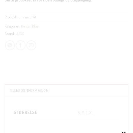
Produktnummer:
I/A
Kategorier:
Genser
,
Klær
Brand:
JJXX
TILLEGGSINFORMASJON
STØRRELSE
S, M, L, XL