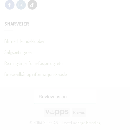
SNARVEIER
Bli med i kundeklubben
Salgsbetingelser
Retningslinjer for refusjon og retur
Brukervilkår og informasjonskapsler
Vipps
Klarna
© NORA Skien AS – Levert av
Edge Branding
.