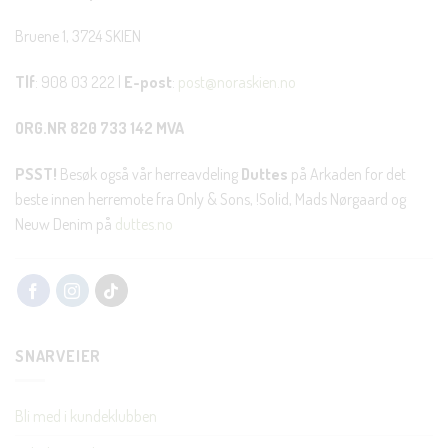
Bruene 1, 3724 SKIEN
Tlf
: 908 03 222 |
E-post
:
post@noraskien.no
ORG.NR 820 733 142 MVA
PSST!
Besøk også vår herreavdeling
Duttes
på Arkaden for det
beste innen herremote fra Only & Sons, !Solid, Mads Nørgaard og
Neuw Denim på
duttes.no
SNARVEIER
Bli med i kundeklubben