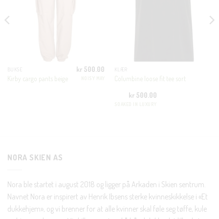
MODU
KUNDEKLUBB
En liten velkomstgave til deg! ❤️
kr
500.00
BUKSE
KLÆR
Bli en del av Nora-familien i dag. Som medlem får du 10%
Kirby cargo pants beige
Columbine loose fit tee sort
NOISY MAY
rabatt på din første handel og eksklusive fordeler rett i lomma.
kr
500.00
SOAKED IN LUXURY
JA, HENT MIN RABATTKODE!
NORA SKIEN AS
Nei takk, Jeg er ikke interessert
Nora ble startet i august 2018 og ligger på Arkaden i Skien sentrum.
Navnet Nora er inspirert av Henrik Ibsens sterke kvinneskikkelse i «Et
dukkehjem», og vi brenner for at alle kvinner skal føle seg tøffe, kule