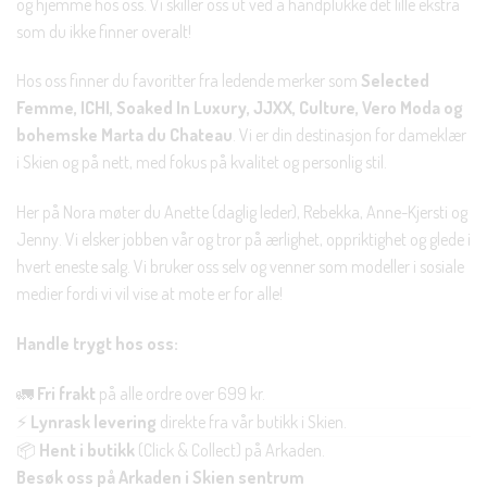
og hjemme hos oss. Vi skiller oss ut ved å håndplukke det lille ekstra
som du ikke finner overalt!
Hos oss finner du favoritter fra ledende merker som
Selected
Femme, ICHI, Soaked In Luxury, JJXX, Culture, Vero Moda og
bohemske Marta du Chateau
. Vi er din destinasjon for dameklær
i Skien og på nett, med fokus på kvalitet og personlig stil.
Her på Nora møter du Anette (daglig leder), Rebekka, Anne-Kjersti og
Jenny. Vi elsker jobben vår og tror på ærlighet, oppriktighet og glede i
hvert eneste salg. Vi bruker oss selv og venner som modeller i sosiale
medier fordi vi vil vise at mote er for alle!
Handle trygt hos oss:
🚛
Fri frakt
på alle ordre over 699 kr.
⚡
Lynrask levering
direkte fra vår butikk i Skien.
📦
Hent i butikk
(Click & Collect) på Arkaden.
Besøk oss på Arkaden i Skien sentrum