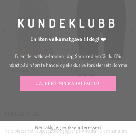
THI
MOD
KUNDEKLUBB
En liten velkomstgave til deg! ❤️
Bli en del av Nora-familien i dag. Som medlem får du 10%
rabatt på din første handel og eksklusive fordeler rett i lomma.
kr
699.00
KLÆR
KLÆR
Mønstrete skjørt sky
Sally shapewear
kr
200.00
JA, HENT MIN RABATTKODE!
SELECTED FEMME
NORA SKIEN AS
Nei takk, Jeg er ikke interessert
Nora ble startet i august 2018 og ligger på Arkaden i Skien sentrum.