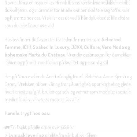
Navnet Nora er inspirert av Henrik Ibsens sterke kvinneskikkelse i «Et
dukkehjem», og vi brenner for at alle kvinner skal føle seg tøffe, kule
og hjemme hos oss. Vi skiller oss ut ved å håndplukke det lille ekstra
som du ikke finner overalt!
Hos oss finner du favoritter fra ledende merker som
Selected
Femme, ICHI, Soaked In Luxury, JJXX, Culture, Vero Moda og
bohemske Marta du Chateau
. Vi er din destinasjon for dameklær
i Skien og på nett, med fokus på kvalitet og personlig stil.
Her på Nora møter du Anette (daglig leder), Rebekka, Anne-Kjersti og
Jenny. Vi elsker jobben vår og tror på ærlighet, oppriktighet og glede i
hvert eneste salg. Vi bruker oss selv og venner som modeller i sosiale
medier fordi vi vil vise at mote er for alle!
Handle trygt hos oss:
🚛
Fri frakt
på alle ordre over 699 kr.
⚡
Lynrask levering
direkte fra vår butikk i Skien.