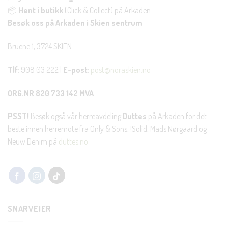
📦
Hent i butikk
(Click & Collect) på Arkaden.
Besøk oss på Arkaden i Skien sentrum
Bruene 1, 3724 SKIEN
Tlf
: 908 03 222 |
E-post
:
post@noraskien.no
ORG.NR 820 733 142 MVA
PSST!
Besøk også vår herreavdeling
Duttes
på Arkaden for det
beste innen herremote fra Only & Sons, !Solid, Mads Nørgaard og
Neuw Denim på
duttes.no
SNARVEIER