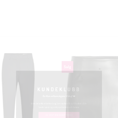
Salg
KUNDEKLUBB
En liten velkomstgave til deg! ❤️
Bli en del av Nora-familien i dag. Som medlem får du 10% rabatt på din
første handel og eksklusive fordeler rett i lomma.