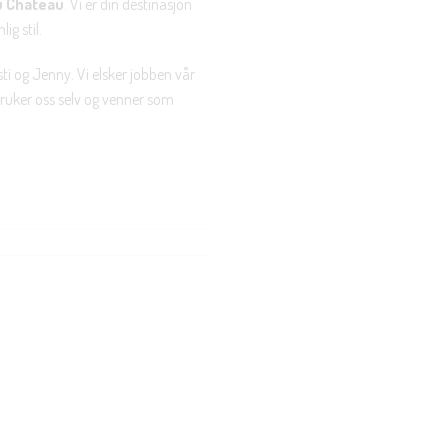
u Chateau
. Vi er din destinasjon
ig stil.
ti og Jenny. Vi elsker jobben vår
 bruker oss selv og venner som