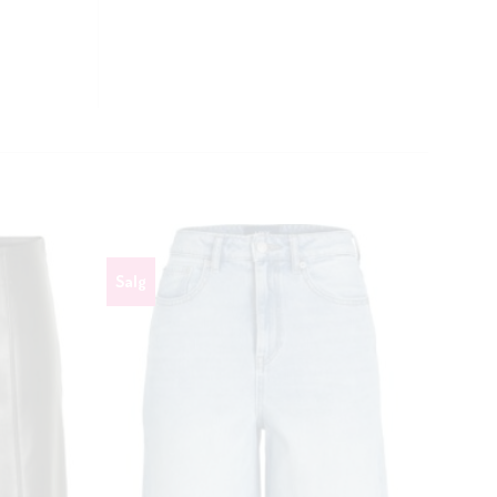
CLOSE
THIS
Salg
MODULE