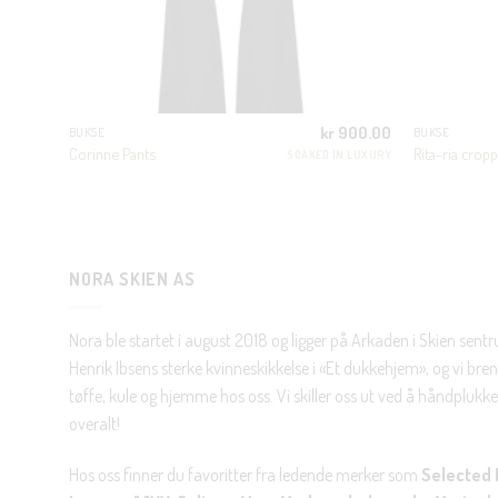
700.00
kr
900.00
BUKSE
BUKSE
Corinne Pants
Rita-ria crop
N LUXURY
SOAKED IN LUXURY
NORA SKIEN AS
Nora ble startet i august 2018 og ligger på Arkaden i Skien sent
Henrik Ibsens sterke kvinneskikkelse i «Et dukkehjem», og vi brenn
tøffe, kule og hjemme hos oss. Vi skiller oss ut ved å håndplukke 
overalt!
Hos oss finner du favoritter fra ledende merker som
Selected 