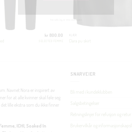
JA, HENT MIN RABATTKODE!
kr
800.00
KLÆR
ped
Clara pu skirt
SELECTED FEMME
Nei takk, Jeg er ikke interessert
SNARVEIER
rum. Navnet Nora er inspirert av
Bli med i kundeklubben
er for at alle kvinner skal føle seg
Salgsbetingelser
det lille ekstra som du ikke finner
Retningslinjer for refusjon og retur
Brukervilkår og informasjonskapsl
Femme, ICHI, Soaked In