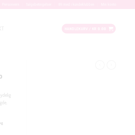
Personvern
Salgsbetingelser
Bli med i kundeklubben
Min konto
KT
HANDLEKURV /
KR
0.00
p
ydelig
gde,
og