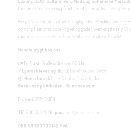
Luxury, JJXX, Culture, Vero Moda og bohemske Marta d
for dameklær i Skien og på nett, med fokus på kvalitet og personl
Her på Nora møter du Anette (daglig leder), Rebekka, Anne-Kjers
og tror på ærlighet, oppriktighet og glede i hvert eneste salg. Vi
modeller i sosiale medier fordi vi vil vise at mote er for alle!
Handle trygt hos oss:
🚛
Fri frakt
på alle ordre over 699 kr.
⚡
Lynrask levering
direkte fra vår butikk i Skien.
📦
Hent i butikk
(Click & Collect) på Arkaden.
Besøk oss på Arkaden i Skien sentrum
Bruene 1, 3724 SKIEN
Tlf
: 908 03 222 |
E-post
:
post@noraskien.no
ORG.NR 820 733 142 MVA