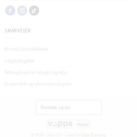
SNARVEIER
Bli med i kundeklubben
Salgsbetingelser
Retningslinjer for refusjon og retur
Brukervilkår og informasjonskapsler
Vipps
Klarna
© NORA Skien AS – Levert av
Edge Branding
.