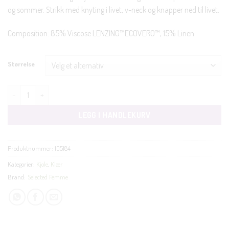
og sommer. Strikk med knyting i livet, v-neck og knapper ned til livet.
Composition: 85% Viscose LENZING™ECOVERO™, 15% Linen
Størrelse
Viva damina ankel dress, grønn antall
LEGG I HANDLEKURV
Produktnummer:
105184
Kategorier:
Kjole
,
Klær
Brand:
Selected Femme