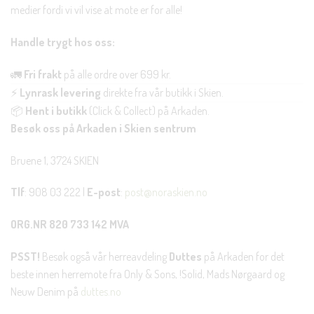
medier fordi vi vil vise at mote er for alle!
Handle trygt hos oss:
🚛
Fri frakt
på alle ordre over 699 kr.
⚡
Lynrask levering
direkte fra vår butikk i Skien.
📦
Hent i butikk
(Click & Collect) på Arkaden.
Besøk oss på Arkaden i Skien sentrum
Bruene 1, 3724 SKIEN
Tlf
: 908 03 222 |
E-post
:
post@noraskien.no
ORG.NR 820 733 142 MVA
PSST!
Besøk også vår herreavdeling
Duttes
på Arkaden for det
beste innen herremote fra Only & Sons, !Solid, Mads Nørgaard og
Neuw Denim på
duttes.no