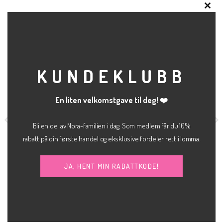
CLO
RELATERTE PRODUKTER
THI
MOD
KUNDEKLUBB
En liten velkomstgave til deg! ❤️
Bli en del av Nora-familien i dag. Som medlem får du 10%
rabatt på din første handel og eksklusive fordeler rett i lomma.
JA, HENT MIN RABATTKODE!
kr
400.00
BUKSE
BUKSE
Corinne Pants
Mythe glitter bukse
JJXX
kr
900.00
SOAKED IN LUXURY