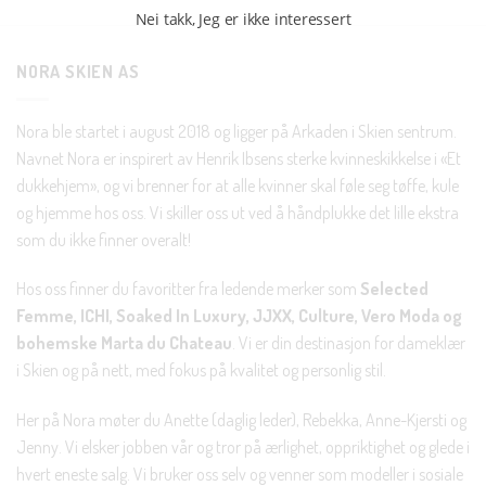
Nei takk, Jeg er ikke interessert
NORA SKIEN AS
Nora ble startet i august 2018 og ligger på Arkaden i Skien sentrum.
Navnet Nora er inspirert av Henrik Ibsens sterke kvinneskikkelse i «Et
dukkehjem», og vi brenner for at alle kvinner skal føle seg tøffe, kule
og hjemme hos oss. Vi skiller oss ut ved å håndplukke det lille ekstra
som du ikke finner overalt!
Hos oss finner du favoritter fra ledende merker som
Selected
Femme, ICHI, Soaked In Luxury, JJXX, Culture, Vero Moda og
bohemske Marta du Chateau
. Vi er din destinasjon for dameklær
i Skien og på nett, med fokus på kvalitet og personlig stil.
Her på Nora møter du Anette (daglig leder), Rebekka, Anne-Kjersti og
Jenny. Vi elsker jobben vår og tror på ærlighet, oppriktighet og glede i
hvert eneste salg. Vi bruker oss selv og venner som modeller i sosiale