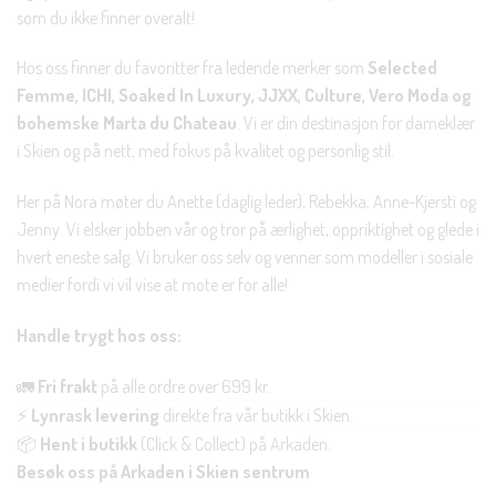
som du ikke finner overalt!
Hos oss finner du favoritter fra ledende merker som
Selected
Femme, ICHI, Soaked In Luxury, JJXX, Culture, Vero Moda og
bohemske Marta du Chateau
. Vi er din destinasjon for dameklær
i Skien og på nett, med fokus på kvalitet og personlig stil.
Her på Nora møter du Anette (daglig leder), Rebekka, Anne-Kjersti og
Jenny. Vi elsker jobben vår og tror på ærlighet, oppriktighet og glede i
hvert eneste salg. Vi bruker oss selv og venner som modeller i sosiale
medier fordi vi vil vise at mote er for alle!
Handle trygt hos oss:
🚛
Fri frakt
på alle ordre over 699 kr.
⚡
Lynrask levering
direkte fra vår butikk i Skien.
📦
Hent i butikk
(Click & Collect) på Arkaden.
Besøk oss på Arkaden i Skien sentrum