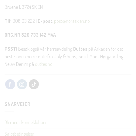
Bruene 1, 3724 SKIEN
Tlf
: 908 03 222 |
E-post
:
post@noraskien.no
ORG.NR 820 733 142 MVA
PSST!
Besøk også vår herreavdeling
Duttes
på Arkaden for det
beste innen herremote fra Only & Sons, !Solid, Mads Nørgaard og
Neuw Denim på
duttes.no
SNARVEIER
Bli med i kundeklubben
Salgsbetingelser