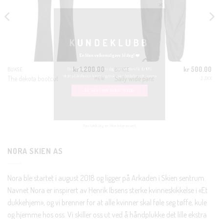
MODUL
KUNDEKLUBB
En liten velkomstgave til deg! ❤️
kr
1,200.00
kr
500.00
BUKSE
BUKSE
Bli en del av Nora-familien i dag. Som medlem får du 10%
The dekota bootcut
Sally wide pant
MEW
JJXX
rabatt på din første handel og eksklusive fordeler rett i lomma.
JA, HENT MIN RABATTKODE!
NORA SKIEN AS
Nei takk, Jeg er ikke interessert
Nora ble startet i august 2018 og ligger på Arkaden i Skien sentrum.
Navnet Nora er inspirert av Henrik Ibsens sterke kvinneskikkelse i «Et
dukkehjem», og vi brenner for at alle kvinner skal føle seg tøffe, kule
og hjemme hos oss. Vi skiller oss ut ved å håndplukke det lille ekstra