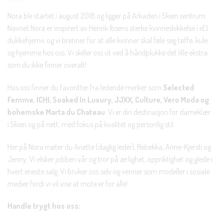
Nora ble startet i august 2018 og ligger på Arkaden i Skien sentrum.
Navnet Nora er inspirert av Henrik Ibsens sterke kvinneskikkelse i «Et
dukkehjem», og vi brenner for at alle kvinner skal føle seg tøffe, kule
og hjemme hos oss. Vi skiller oss ut ved å håndplukke det lille ekstra
som du ikke finner overalt!
Hos oss finner du favoritter fra ledende merker som
Selected
Femme, ICHI, Soaked In Luxury, JJXX, Culture, Vero Moda og
bohemske Marta du Chateau
. Vi er din destinasjon for dameklær
i Skien og på nett, med fokus på kvalitet og personlig stil.
Her på Nora møter du Anette (daglig leder), Rebekka, Anne-Kjersti og
Jenny. Vi elsker jobben vår og tror på ærlighet, oppriktighet og glede i
hvert eneste salg. Vi bruker oss selv og venner som modeller i sosiale
medier fordi vi vil vise at mote er for alle!
Handle trygt hos oss: