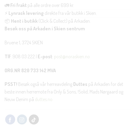
🚛
Fri frakt
på alle ordre over 699 kr.
⚡
Lynrask levering
direkte fra vår butikk i Skien.
📦
Hent i butikk
(Click & Collect) på Arkaden.
Besøk oss på Arkaden i Skien sentrum
Bruene 1, 3724 SKIEN
Tlf
: 908 03 222 |
E-post
:
post@noraskien.no
ORG.NR 820 733 142 MVA
PSST!
Besøk også vår herreavdeling
Duttes
på Arkaden for det
beste innen herremote fra Only & Sons, !Solid, Mads Nørgaard og
Neuw Denim på
duttes.no