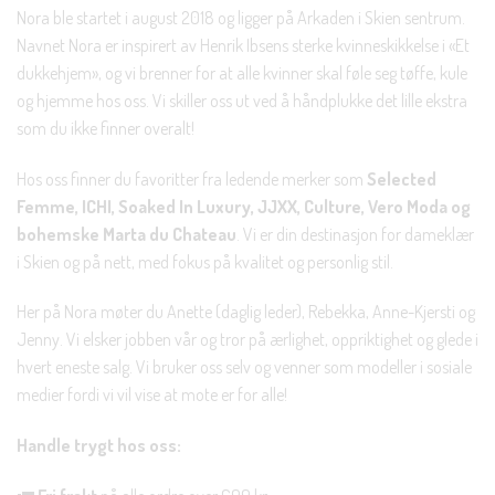
Nora ble startet i august 2018 og ligger på Arkaden i Skien sentrum.
Navnet Nora er inspirert av Henrik Ibsens sterke kvinneskikkelse i «Et
dukkehjem», og vi brenner for at alle kvinner skal føle seg tøffe, kule
og hjemme hos oss. Vi skiller oss ut ved å håndplukke det lille ekstra
som du ikke finner overalt!
Hos oss finner du favoritter fra ledende merker som
Selected
Femme, ICHI, Soaked In Luxury, JJXX, Culture, Vero Moda og
bohemske Marta du Chateau
. Vi er din destinasjon for dameklær
i Skien og på nett, med fokus på kvalitet og personlig stil.
Her på Nora møter du Anette (daglig leder), Rebekka, Anne-Kjersti og
Jenny. Vi elsker jobben vår og tror på ærlighet, oppriktighet og glede i
hvert eneste salg. Vi bruker oss selv og venner som modeller i sosiale
medier fordi vi vil vise at mote er for alle!
Handle trygt hos oss: