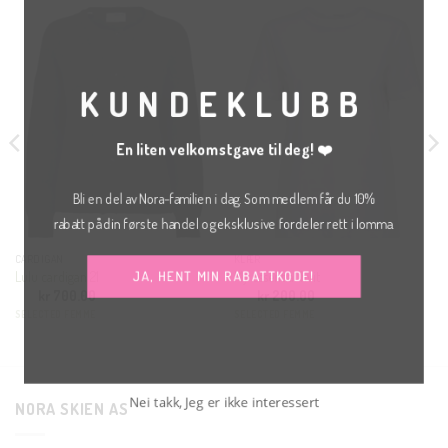
THI
MO
KUNDEKLUBB
En liten velkomstgave til deg! ❤️
Bli en del av Nora-familien i dag. Som medlem får du 10%
rabatt på din første handel og eksklusive fordeler rett i lomma.
CARDIGAN
KLÆR
Lulu cardigan 21
My essential hvit
JA, HENT MIN RABATTKODE!
kr
700.00
kr
200.00
SELECTED FEMME
SELECTED FEMME
NORA SKIEN AS
Nei takk, Jeg er ikke interessert