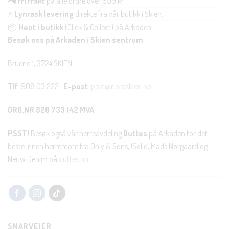
🚛
Fri frakt
på alle ordre over 699 kr.
⚡
Lynrask levering
direkte fra vår butikk i Skien.
📦
Hent i butikk
(Click & Collect) på Arkaden.
Besøk oss på Arkaden i Skien sentrum
Bruene 1, 3724 SKIEN
Tlf
: 908 03 222 |
E-post
:
post@noraskien.no
ORG.NR 820 733 142 MVA
PSST!
Besøk også vår herreavdeling
Duttes
på Arkaden for det
beste innen herremote fra Only & Sons, !Solid, Mads Nørgaard og
Neuw Denim på
duttes.no
SNARVEIER