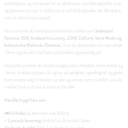
dukkehjem», og vi brenner for at alle kvinner skal føle seg tøffe, kule
og hjemme hos oss. Vi skiller oss ut ved å håndplukke det lille ekstra
som du ikke finner overalt!
Hos oss finner du favoritter fra ledende merker som
Selected
Femme, ICHI, Soaked In Luxury, JJXX, Culture, Vero Moda og
bohemske Marta du Chateau
. Vi er din destinasjon for dameklær
i Skien og på nett, med fokus på kvalitet og personlig stil.
Her på Nora møter du Anette (daglig leder), Rebekka, Anne-Kjersti og
Jenny. Vi elsker jobben vår og tror på ærlighet, oppriktighet og glede i
hvert eneste salg. Vi bruker oss selv og venner som modeller i sosiale
medier fordi vi vil vise at mote er for alle!
Handle trygt hos oss:
🚛
Fri frakt
på alle ordre over 699 kr.
⚡
Lynrask levering
direkte fra vår butikk i Skien.
📦
Hent i butikk
(Click & Collect) på Arkaden.