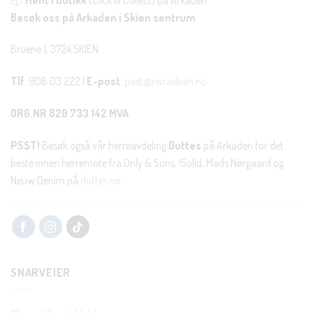
Besøk oss på Arkaden i Skien sentrum
Bruene 1, 3724 SKIEN
Tlf
: 908 03 222 |
E-post
:
post@noraskien.no
ORG.NR 820 733 142 MVA
PSST!
Besøk også vår herreavdeling
Duttes
på Arkaden for det
beste innen herremote fra Only & Sons, !Solid, Mads Nørgaard og
Neuw Denim på
duttes.no
SNARVEIER