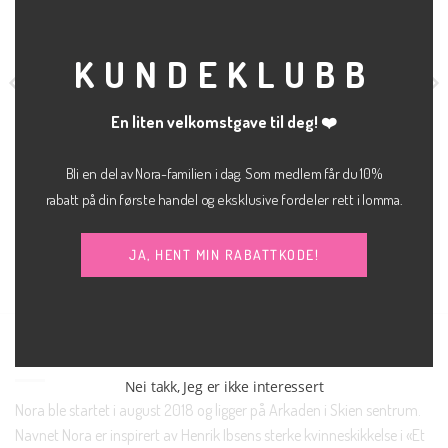
MOD
KUNDEKLUBB
En liten velkomstgave til deg! ❤️
Bli en del av Nora-familien i dag. Som medlem får du 10%
kr
700.00
JEANS
KLÆR
rabatt på din første handel og eksklusive fordeler rett i lomma.
Tokyo wide
My essential hvit
JJXX
kr
200.00
SELECTED FEMME
JA, HENT MIN RABATTKODE!
NORA SKIEN AS
Nei takk, Jeg er ikke interessert
Nora ble startet i august 2018 og ligger på Arkaden i Skien sentrum.
Navnet Nora er inspirert av Henrik Ibsens sterke kvinneskikkelse i «Et